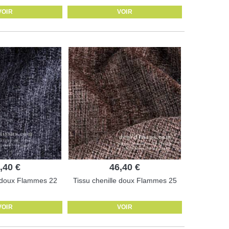
VOIR
VOIR
,40 €
46,40 €
e doux Flammes 22
Tissu chenille doux Flammes 25
VOIR
VOIR