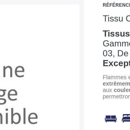
RÉFÉRENC
Tissu 
Tissu
Gamm
03, D
Except
Flammes 
extrêmem
aux
coule
permettron