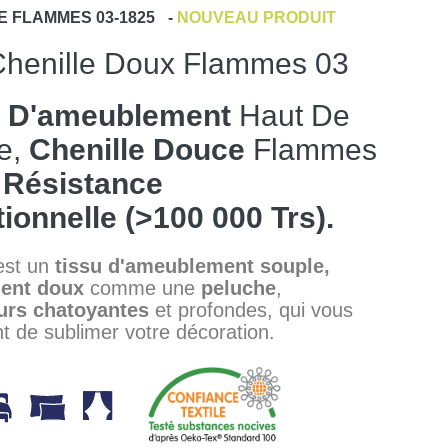
E
FLAMMES 03-1825
-
NOUVEAU PRODUIT
Chenille Doux Flammes 03
s D'ameublement
Haut De
e,
Chenille
Douce
Flammes
e
Résistance
ionnelle (>100 000 Trs).
est un
tissu
d'ameublement
souple,
ent doux
comme une
peluche
,
urs
chatoyantes
et profondes, qui vous
t de sublimer votre décoration.