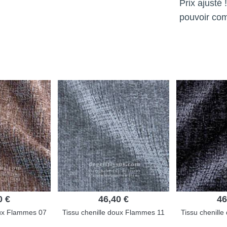
Prix ajusté
pouvoir co
0 €
46,40 €
46
oux Flammes 07
Tissu chenille doux Flammes 11
Tissu chenill