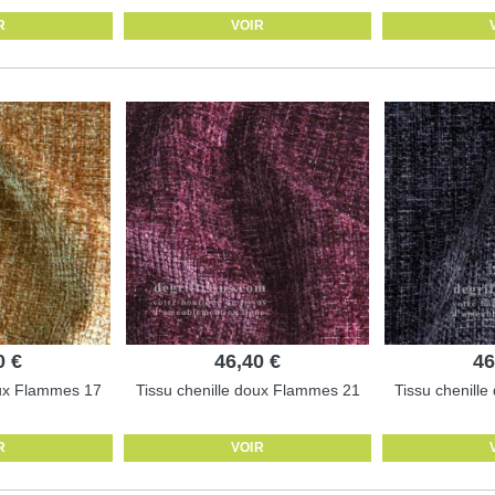
R
VOIR
0 €
46,40 €
46
oux Flammes 17
Tissu chenille doux Flammes 21
Tissu chenill
R
VOIR