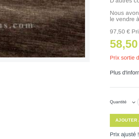
D'autres c
Nous avons
le vendre à
97,50 € Pr
58,50
Prix sortie d
Plus d'info
Quantité
AJOUTER 
Prix ajusté