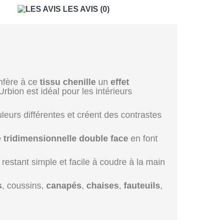
LES AVIS
(0)
fère à ce
tissu chenille
un
effet
bion est idéal pour les intérieurs
uleurs différentes et créent des contrastes
e tridimensionnelle double face
en font
n restant simple et facile à coudre à la main
s
, coussins,
canapés
,
chaises
,
fauteuils
,