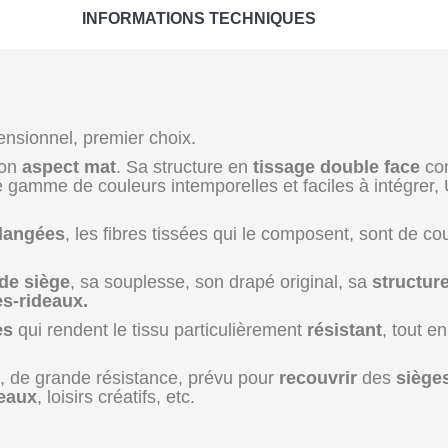
INFORMATIONS TECHNIQUES
mensionnel, premier choix.
son
aspect mat
. Sa structure en
tissage double face
con
amme de couleurs intemporelles et faciles à intégrer, Ur
langées
, les fibres tissées qui le composent, sont de co
de siège
, sa souplesse, son drapé original, sa
structur
s-rideaux.
es
qui rendent le tissu particulièrement
résistant
, tout e
, de grande résistance, prévu pour
recouvrir
des
siège
deaux
, loisirs créatifs, etc.