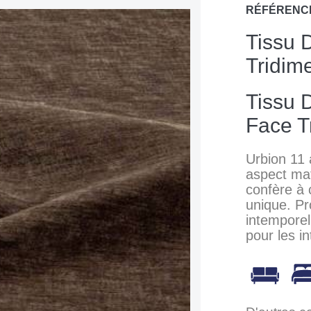
RÉFÉRENC
Tissu 
Tridim
Tissu 
Face T
Urbion 11
aspect mat
confère à c
unique. P
intemporell
pour les i