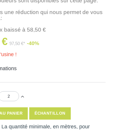
ouleurs sont disponibles sur cette page.
 une réduction qui nous permet de vous
:
ix baissé à 58,50 €
 €
-40%
97,50 €*
'usine !
rmations
AU PANIER
ÉCHANTILLON
 ! La quantité minimale, en mètres, pour