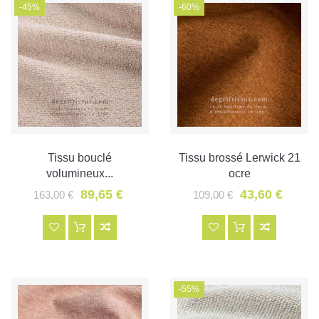
-45%
-60%
Tissu bouclé
Tissu brossé Lerwick 21
volumineux...
ocre
89,65 €
43,60 €
163,00 €
109,00 €
-55%