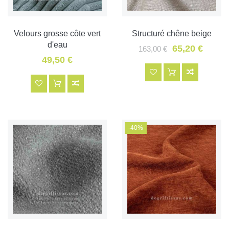
Velours grosse côte vert
Structuré chêne beige
d'eau
65,20 €
163,00 €
49,50 €
-40%