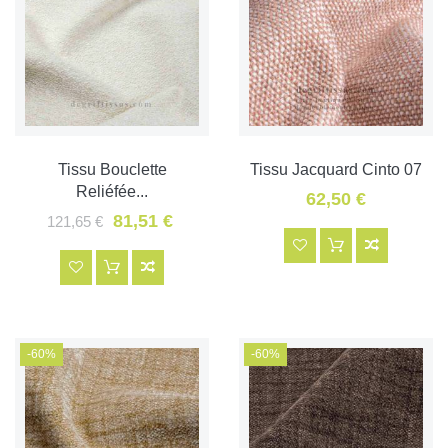
Tissu Bouclette
Tissu Jacquard Cinto 07
Reliéfée...
62,50 €
81,51 €
121,65 €
-60%
-60%