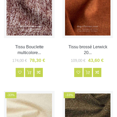
Tissu Bouclette
Tissu brossé Lerwick
multicolore...
20...
78,30 €
43,60 €
174,00 €
109,00 €
-33%
-33%