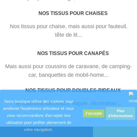
NOS TISSUS POUR CHAISES
Nos tissus pour chaise, mais aussi pour fauteuil,
tête de lit...
NOS TISSUS POUR CANAPÉS
Mais aussi pour coussins de caravane, de camping-
car, banquettes de mobil-home...
NOS TISSUS POUR DOUBLES-RIDEAUX
Notre boutique utilise des cookies pour
et coussins décoratifs, nappe, décoration...
améliorer l'expérience utilisateur et nous
Plus
vous recommandons d'accepter leur
d'informations
utilisation pour profiter pleinement de
votre navigation.