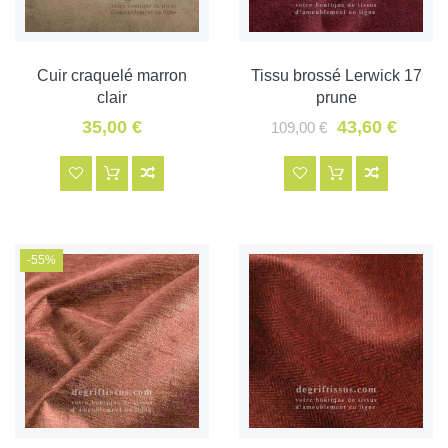
Cuir craquelé marron
Tissu brossé Lerwick 17
clair
prune
35,00 €
43,60 €
109,00 €
-55%