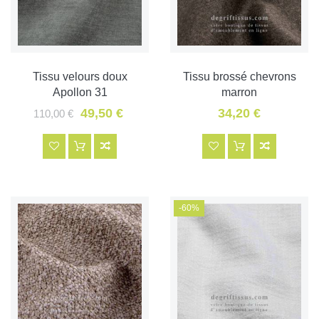
Tissu velours doux
Tissu brossé chevrons
Apollon 31
marron
49,50 €
34,20 €
110,00 €
-60%