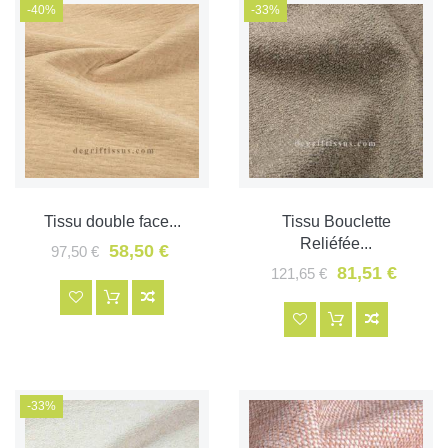
-40%
-33%
Tissu double face...
Tissu Bouclette
Reliéfée...
58,50 €
97,50 €
81,51 €
121,65 €
-33%