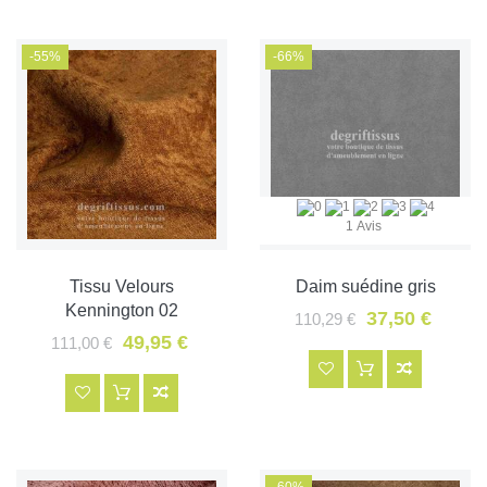
-55%
-66%
1 Avis
Tissu Velours
Daim suédine gris
Kennington 02
37,50 €
110,29 €
49,95 €
111,00 €
-60%