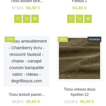
Tissu double face...
Pardus 2
58,50 €
84,80 €
97,50 €
-60%
-55%
nouveau
Tissu velours doux
Tissu texturé panier...
Apollon 22
39,60 €
49,50 €
99,00 €
110,00 €