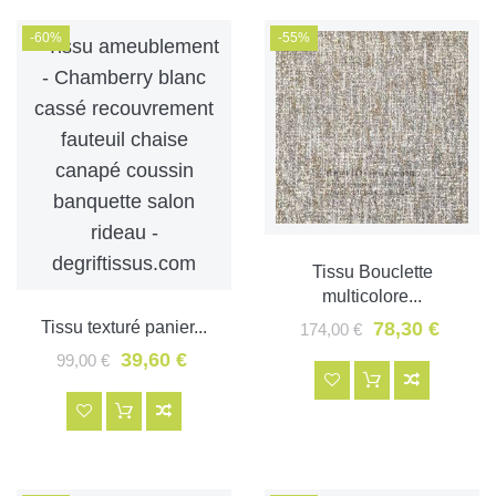
VOIR TOUS NOS TISSUS
REGROUPÉS ENSEMBLE !
-60%
-55%
Tissu Bouclette
multicolore...
Tissu texturé panier...
78,30 €
174,00 €
39,60 €
99,00 €