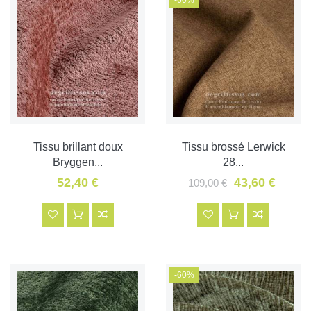
Tissu brillant doux
Tissu brossé Lerwick
Bryggen...
28...
52,40 €
43,60 €
109,00 €
-60%