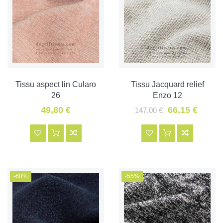
Tissu aspect lin Cularo
Tissu Jacquard relief
26
Enzo 12
49,80 €
66,15 €
147,00 €
-60%
-55%