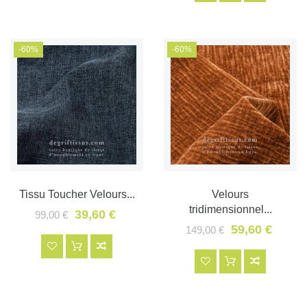
-60%
-60%
Tissu Toucher Velours...
Velours
tridimensionnel...
39,60 €
99,00 €
59,60 €
149,00 €