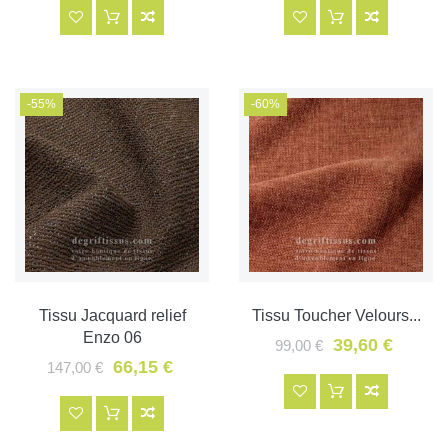
-55%
-60%
Tissu Jacquard relief
Tissu Toucher Velours...
Enzo 06
39,60 €
99,00 €
66,15 €
147,00 €