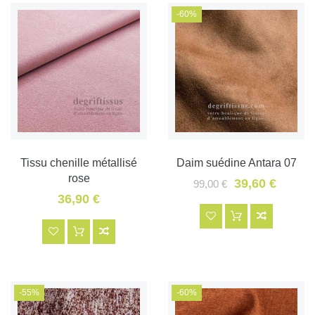
-60%
Tissu chenille métallisé
Daim suédine Antara 07
rose
39,60 €
99,00 €
36,90 €
-55%
-60%