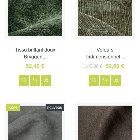
Tissu brillant doux
Velours
Bryggen...
tridimensionnel...
52,40 €
59,60 €
149,00 €
-55%
nouveau