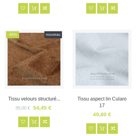
-45%
nouveau
Tissu velours structuré...
Tissu aspect lin Cularo
17
54,45 €
99,00 €
49,80 €