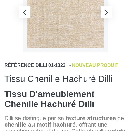
RÉFÉRENCE
DILLI 01-1823
-
NOUVEAU PRODUIT
Tissu Chenille Hachuré Dilli
Tissu D'ameublement
Chenille Hachuré Dilli
Dilli se distingue par sa
texture structurée
de
chenille au motif hachuré
, offrant une
sensation riche et douce. Cette chenille
solide