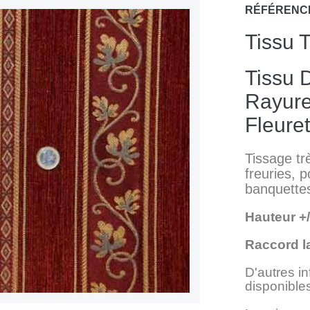
RÉFÉRENC
Tissu 
Tissu 
Rayure
Fleuret
Tissage tr
freuries, p
banquettes
Hauteur +
Raccord la
D'autres i
disponible