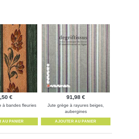
,50 €
91,98 €
e à bandes fleuries
Jute grège à rayures beiges,
aubergines
 AU PANIER
AJOUTER AU PANIER