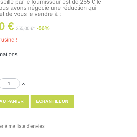
seillé par le fournisseur est de 255 € le
nous avons négocié une réduction qui
t de vous le vendre à :
0 €
-56%
255,00 €*
'usine !
rmations
AU PANIER
ÉCHANTILLON
er à ma liste d'envies