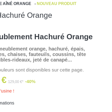
E
AÎNÉ ORANGE
-
NOUVEAU PRODUIT
Hachuré Orange
ublement Hachuré Orange
meublement orange, hachuré, épais,
s, chaises, fauteuils, coussins, tête
ubles-rideaux, jeté de canapé...
ouleurs sont disponibles sur cette page.
 €
-40%
129,00 €*
'usine !
rmations