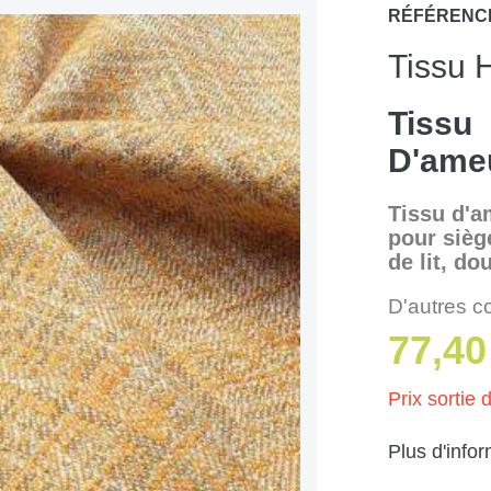
RÉFÉRENC
Tissu 
Tissu
D'ame
Tissu d'a
pour siège
de lit, do
D'autres c
77,40
Prix sortie d
Plus d'info