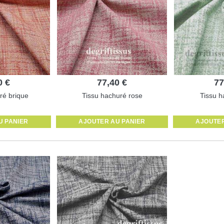
0 €
77,40 €
77
ré brique
Tissu hachuré rose
Tissu h
U PANIER
AJOUTER AU PANIER
AJOUTER