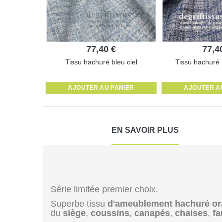
77,40 €
77,4
Tissu hachuré bleu ciel
Tissu hachuré
AJOUTER AU PANIER
AJOUTER A
EN SAVOIR PLUS
Série limitée premier choix.
Superbe tissu
d'ameublement hachuré o
du
siège
,
coussins
,
canapés
,
chaises
,
fa