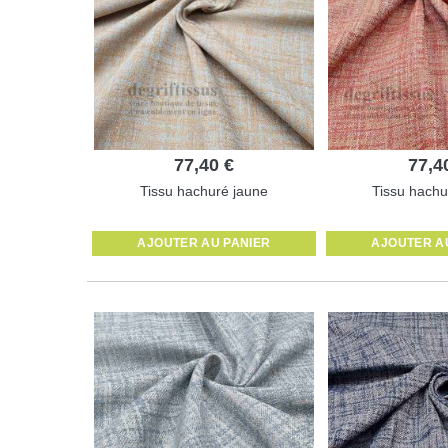
77,40 €
77,4
Tissu hachuré jaune
Tissu hachu
AJOUTER AU PANIER
AJOUTER A