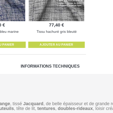
0 €
77,40 €
 bleu marine
Tissu hachuré gris bleuté
U PANIER
AJOUTER AU PANIER
INFORMATIONS TECHNIQUES
range
, tissé
Jacquard
, de belle épaisseur et de grande r
uteuils
, tête de lit,
tentures
,
doubles-rideaux
, loisir cré