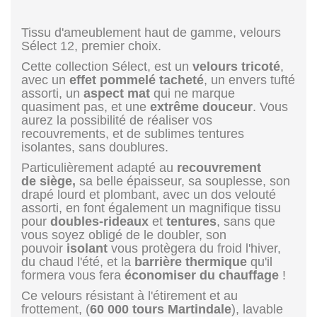
Tissu d'ameublement haut de gamme, velours
Sélect 12, premier choix.
Cette collection Sélect, est un
velours tricoté
,
avec un
effet pommelé tacheté
, un envers tufté
assorti, un
aspect mat
qui ne marque
quasiment pas, et une
extrême douceur
. Vous
aurez la possibilité de réaliser vos
recouvrements, et de sublimes tentures
isolantes, sans doublures.
Particulièrement adapté au
recouvrement
de siège,
sa belle épaisseur, sa souplesse, son
drapé lourd et plombant, avec un dos velouté
assorti, en font également un magnifique tissu
pour
doubles-rideaux
et
tentures
, sans que
vous soyez obligé de le doubler, son
pouvoir
isolant
vous protègera du froid l'hiver,
du chaud l'été, et la
barrière thermique
qu'il
formera vous fera
économiser du chauffage
!
Ce velours résistant à l'étirement et au
frottement, (
60 000 tours Martindale
), lavable