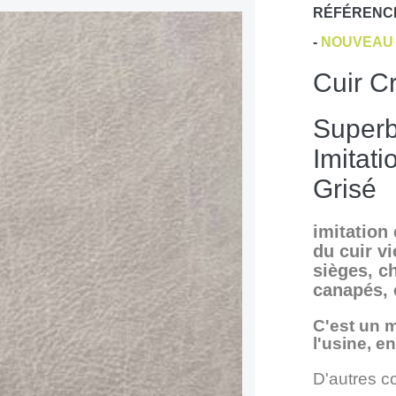
RÉFÉRENC
-
NOUVEAU 
Cuir C
Superb
Imitat
Grisé
imitation 
du cuir vi
sièges, ch
canapés, 
C'est un 
l'usine, e
D'autres c