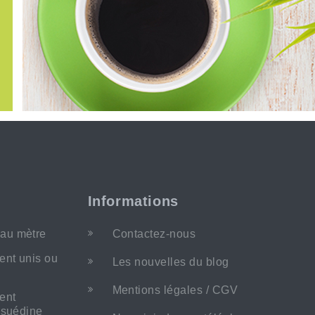
Informations
au mètre
Contactez-nous
ent unis ou
Les nouvelles du blog
Mentions légales / CGV
ent
m suédine