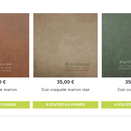
0 €
35,00 €
35
lé marron
Cuir craquelé marron clair
Cuir cr
U PANIER
AJOUTER AU PANIER
AJOUTER