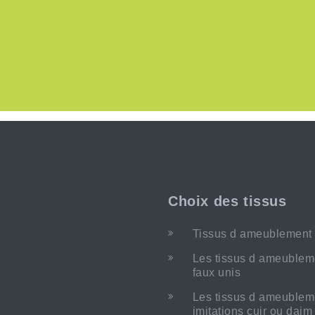
Choix des tissus
Tissus d ameublement 
Les tissus d ameublem
faux unis
Les tissus d ameublem
imitations cuir ou dai