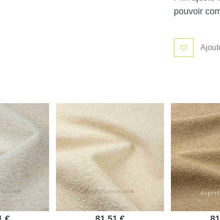
pouvoir co
Ajout
1 €
81,51 €
81