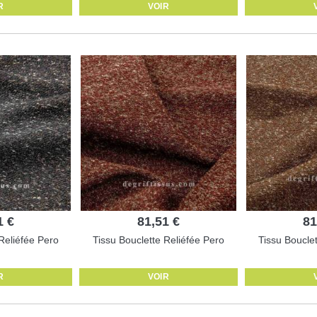
R
VOIR
1 €
81,51 €
81
Reliéfée Pero
Tissu Bouclette Reliéfée Pero
Tissu Boucle
R
VOIR