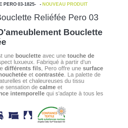
E
PERO 03-1825-
-
NOUVEAU PRODUIT
Bouclette Reliéfée Pero 03
D'ameublement Bouclette
ée
st une
bouclette
avec une
touche de
spect luxueux. Fabriqué à partir d’un
de
différents fils
, Pero offre une
surface
mouchetée
et
contrastée
. La palette de
aturelles et chaleureuses du tissu
ne sensation de
calme
et
nce
intemporelle
qui s’adapte à tous les