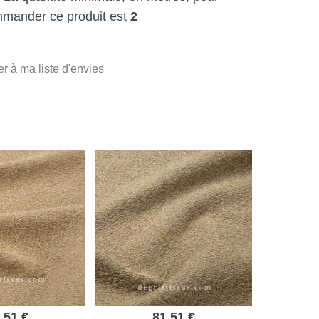
mmander ce produit est
2
er à ma liste d'envies
,51 €
81,51 €