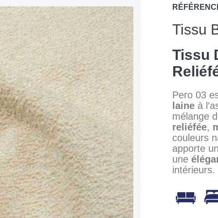
RÉFÉRENC
Tissu 
Tissu 
Reliéf
Pero 03 e
laine
à l’a
mélange 
reliéfée
,
couleurs n
apporte u
une
éléga
intérieurs.