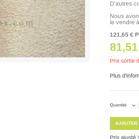
D'autres c
Nous avons
le vendre à
121,65 € P
81,51
Prix sortie d
Plus d'info
Quantité
AJOUTER 
Prix ajusté