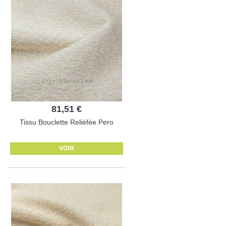
81,51 €
Tissu Bouclette Reliéfée Pero
VOIR