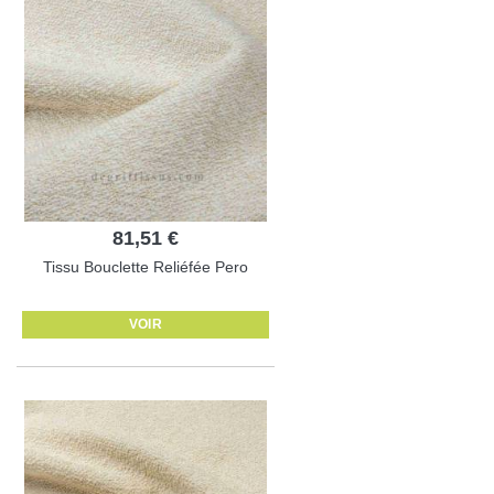
81,51 €
Tissu Bouclette Reliéfée Pero
VOIR