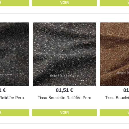
R
VOIR
1 €
81,51 €
81
Reliéfée Pero
Tissu Bouclette Reliéfée Pero
Tissu Boucle
R
VOIR