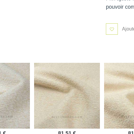
pouvoir co
Ajout
1 €
81,51 €
81