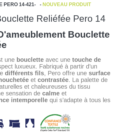
E
PERO 14-421-
-
NOUVEAU PRODUIT
Bouclette Reliéfée Pero 14
D'ameublement Bouclette
ée
st une
bouclette
avec une
touche de
spect luxueux. Fabriqué à partir d’un
de
différents fils
, Pero offre une
surface
mouchetée
et
contrastée
. La palette de
aturelles et chaleureuses du tissu
ne sensation de
calme
et
nce
intemporelle
qui s’adapte à tous les