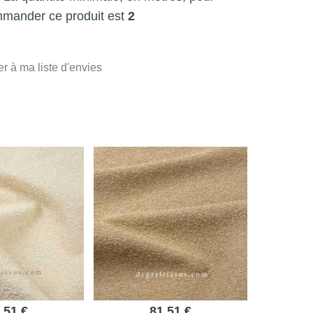
mmander ce produit est
2
er à ma liste d'envies
,51 €
81,51 €