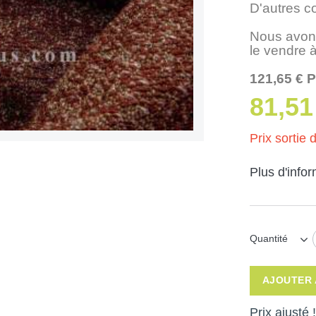
D'autres c
Nous avons
le vendre à
121,65 € P
81,51
Prix sortie d
Plus d'info
Quantité
AJOUTER 
Prix ajusté