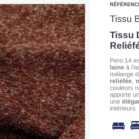
RÉFÉRENC
Tissu 
Tissu 
Reliéf
Pero 14 e
laine
à l’a
mélange 
reliéfée
,
couleurs n
apporte u
une
éléga
intérieurs.