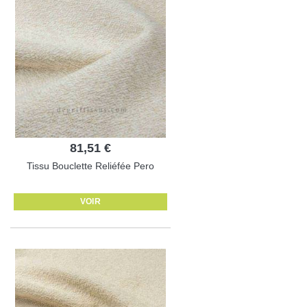
81,51 €
Tissu Bouclette Reliéfée Pero
VOIR