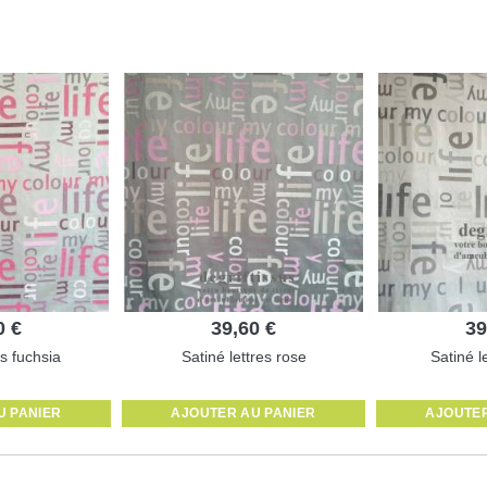
0 €
39,60 €
39
es fuchsia
Satiné lettres rose
Satiné l
U PANIER
AJOUTER AU PANIER
AJOUTER