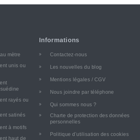
Informations
au mètre
Contactez-nous
ent unis ou
Les nouvelles du blog
Mentions légales / CGV
ent
m suédine
Nous joindre par téléphone
ent rayés ou
Qui sommes nous ?
ent satinés
Charte de protection des données
personnelles
nt à motifs
Politique d'utilisation des cookies
ent haut de