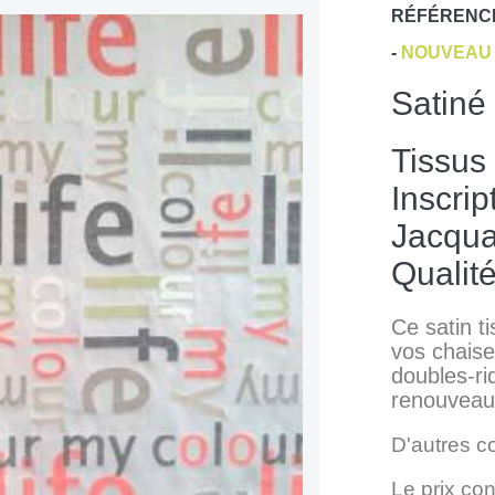
RÉFÉRENC
-
NOUVEAU 
Satiné
Tissus
Inscri
Jacqua
Qualit
Ce satin t
vos chaises
doubles-ri
renouveau 
D'autres c
Le prix con