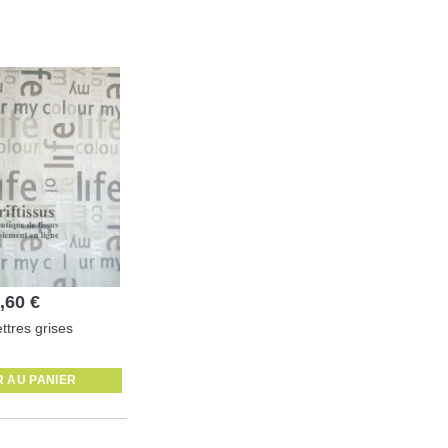
,60 €
ettres grises
 AU PANIER