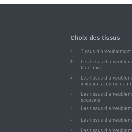
Choix des tissus
Tissus d ameublement 
Les tissus d ameublem
faux unis
Les tissus d ameublem
imitations cuir ou dai
Les tissus d ameublem
écossais
Les tissus d ameublem
Les tissus d ameubleme
Les tissus d ameublem