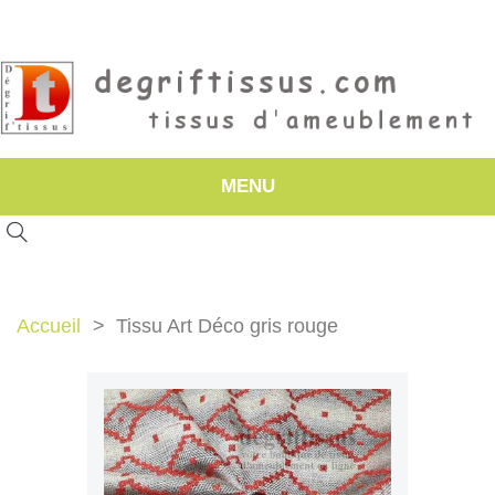
MENU
Accueil
Tissu Art Déco gris rouge