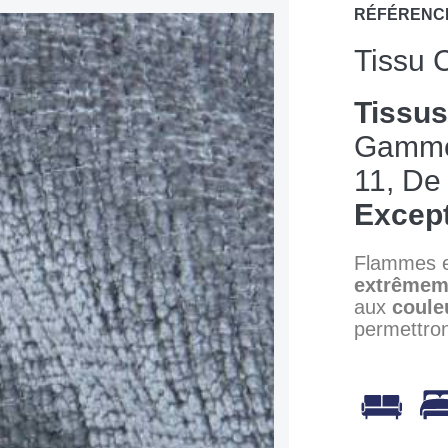
RÉFÉRENC
Tissu 
Tissu
Gamm
11, D
Except
Flammes 
extrêmem
aux
coule
permettron