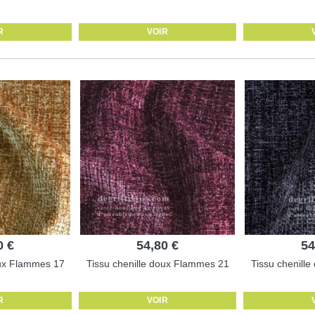
R
VOIR
0 €
54,80 €
54
oux Flammes 17
Tissu chenille doux Flammes 21
Tissu chenill
R
VOIR