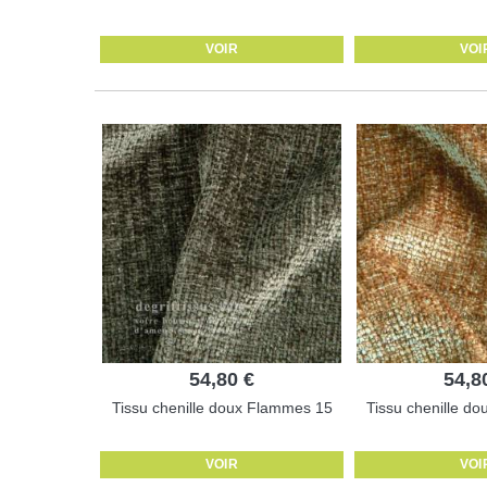
VOIR
VOI
54,80 €
54,8
Tissu chenille doux Flammes 15
Tissu chenille d
VOIR
VOI