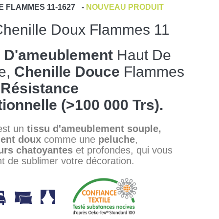
E
FLAMMES 11-1627
-
NOUVEAU PRODUIT
Chenille Doux Flammes 11
s D'ameublement
Haut De
e,
Chenille
Douce
Flammes
e
Résistance
ionnelle (>100 000 Trs).
est un
tissu
d'ameublement
souple,
ent doux
comme une
peluche
,
urs
chatoyantes
et profondes, qui vous
t de sublimer votre décoration.