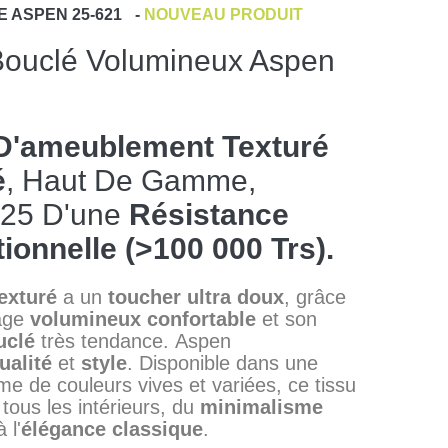
E
ASPEN 25-621
-
NOUVEAU PRODUIT
Bouclé Volumineux Aspen
D'ameublement Texturé
é
, Haut De Gamme,
 25 D'une
Résistance
ionnelle (>100 000 Trs).
texturé
a un
toucher
ultra doux
, grâce
sage
volumineux
confortable
et son
uclé
très tendance. Aspen
ualité
et
style
. Disponible dans une
e de couleurs vives et variées, ce tissu
 tous les intérieurs, du
minimalisme
 l'
élégance classique
.