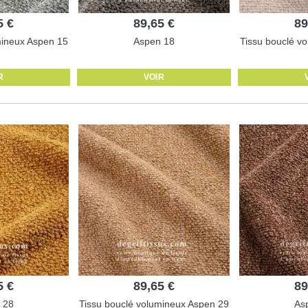
5 €
89,65 €
89
mineux Aspen 15
Aspen 18
Tissu bouclé v
R
VOIR
5 €
89,65 €
89
 28
Tissu bouclé volumineux Aspen 29
As