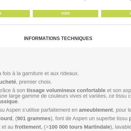
R
VOIR
INFORMATIONS TECHNIQUES
fois à la garniture et aux rideaux.
ucheté
, premier choix.
grâce à son
tissage volumineux confortable
et son asp
une large gamme de couleurs vives et variées, ce tissu co
assique
.
issu Aspen s’utilise parfaitement en
ameublement
, pour 
lourd
, (
901 grammes
), font de Aspen un superbe tissu
p
t et au
frottement
, (>
100 000 tours Martindale
), lavab