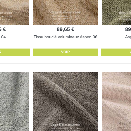
5 €
89,65 €
89
 04
Tissu bouclé volumineux Aspen 06
As
R
VOIR