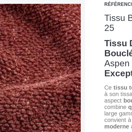
RÉFÉRENC
Tissu 
25
Tissu 
Boucl
Aspen
Except
Ce
tissu 
à son tis
aspect
bo
combine
q
large gamm
convient à
moderne
à