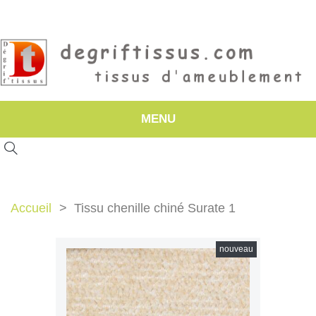
MENU
Accueil
Tissu chenille chiné Surate 1
nouveau