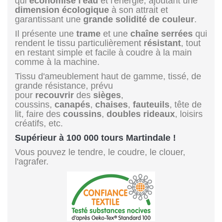
qui
économise l'eau
et l'énergie, ajoutant une
dimension écologique
à son attrait et
garantissant une
grande solidité de couleur
.
Il présente une
trame
et une
chaîne
serrées
qui
rendent le tissu particulièrement
résistant
, tout
en restant simple et facile à coudre à la main
comme à la machine.
Tissu d'ameublement haut de gamme, tissé, de
grande résistance, prévu
pour
recouvrir
des
sièges
,
coussins,
canapés
,
chaises
,
fauteuils
, tête de
lit, faire des
coussins
,
doubles rideaux
, loisirs
créatifs, etc.
Supérieur à 100 000 tours Martindale !
Vous pouvez le tendre, le coudre, le clouer,
l'agrafer.