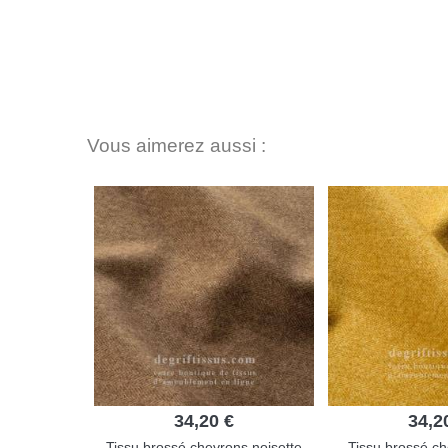
Vous aimerez aussi :
34,20 €
34,2
Tissu brossé chevrons noisette
Tissu brossé c