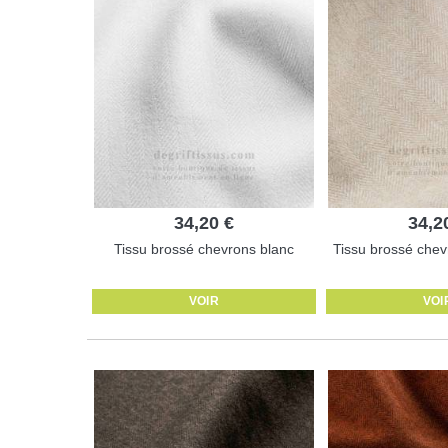
34,20 €
34,2
Tissu brossé chevrons blanc
Tissu brossé chevr
VOIR
VOI