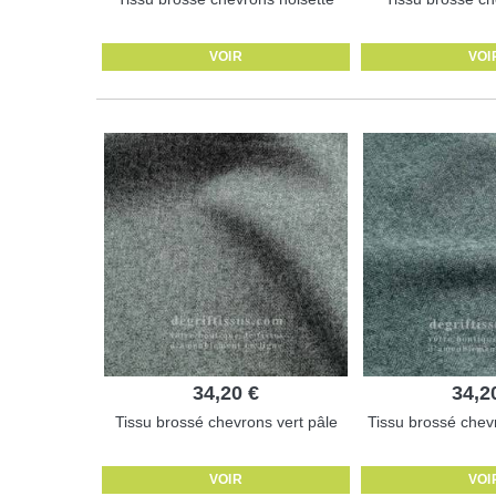
VOIR
VOI
34,20 €
34,2
Tissu brossé chevrons vert pâle
Tissu brossé chevr
VOIR
VOI