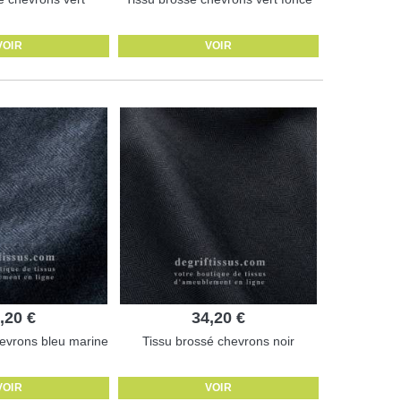
VOIR
VOIR
,20 €
34,20 €
evrons bleu marine
Tissu brossé chevrons noir
VOIR
VOIR