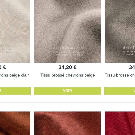
0 €
34,20 €
34
ons beige clair
Tissu brossé chevrons beige
Tissu brossé ch
R
VOIR