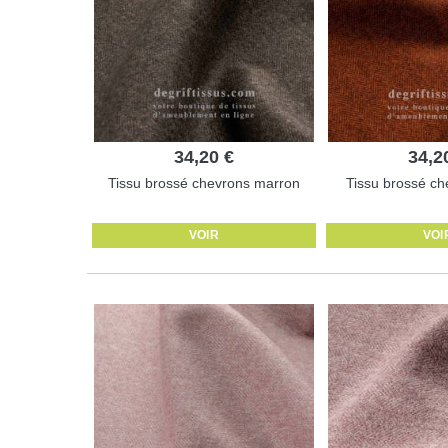
34,20 €
34,2
Tissu brossé chevrons marron
Tissu brossé che
VOIR
VOI