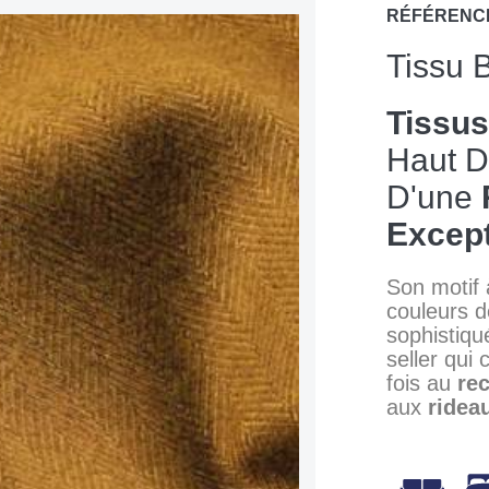
RÉFÉRENC
Tissu 
Tissu
Haut 
D'une
Except
Son motif
couleurs d
sophistiqu
seller qui 
fois au
re
aux
ridea