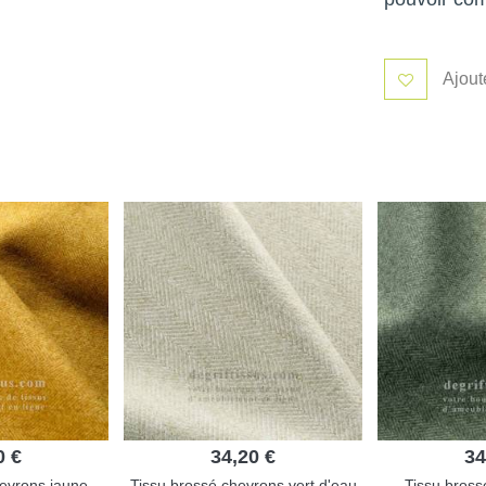
Ajout
0 €
34,20 €
34
hevrons jaune
Tissu brossé chevrons vert d'eau
Tissu bross