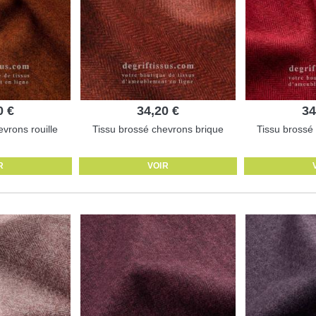
0 €
34,20 €
34
vrons rouille
Tissu brossé chevrons brique
Tissu brossé
R
VOIR