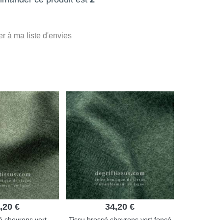
er à ma liste d'envies
,20 €
34,20 €
é chevrons vert
Tissu brossé chevrons vert foncé