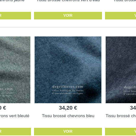
R
VOIR
0 €
34,20 €
34
ons vert bleuté
Tissu brossé chevrons bleu
Tissu brossé ch
R
VOIR