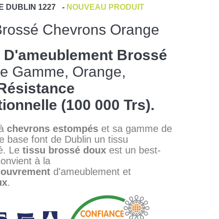
E
DUBLIN 1227
-
NOUVEAU PRODUIT
Brossé Chevrons Orange
s D'ameublement Brossé
De Gamme, Orange,
Résistance
ionnelle (100 000 Trs).
 à
chevrons estompés
et sa gamme de
e base font de Dublin un tissu
é. Le
tissu brossé doux
est un best-
convient à la
couvrement
d'ameublement et
ux
.