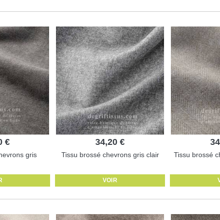
0 €
34,20 €
34
hevrons gris
Tissu brossé chevrons gris clair
Tissu brossé c
R
VOIR