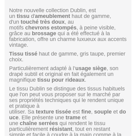
Notre nouvelle collection Dublin, est
un
tissu
d'
ameublement
haut de gamme,
d'un
touché
très
doux
, au
motifs
chevrons
estompés
, à peine visible,
grâce au
brossage
qui a été effectué à la
fabrication, offre un charme luxueux aux accents
vintage.
Tissu
tissé
haut de gamme, gris taupe, premier
choix.
Particulièrement adapté à l’
usage
siège
, son
drapé subtil et original en fait également un
magnifique
tissu
pour
rideaux
.
Le tissu Dublin se distingue des tissus habituels
que l'on peut vous proposer sur le marché par
ses propriétés techniques qui le rendent unique
et pratique à
utiliser. Sa
texture
tissée
est
fine
,
souple
et
do
uce
. Elle présente une
trame
et
une
chaîne
serrées
qui rendent le tissu
particulièrement
résistant
, tout en restant
simple et facile à coudre à la main comme à la