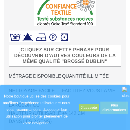
CLIQUEZ SUR CETTE PHRASE POUR
DÉCOUVRIR D'AUTRES COULEURS DE LA
MÊME QUALITÉ "BROSSÉ DUBLIN"
MÉTRAGE DISPONIBLE
QUANTITÉ ILLIMITÉE
NETTOYAGE FACILE
FACILITEZ-VOUS LA VIE
Notre boutique utilise des cookies pour
améliorer l'expérience utilisateur et nous
LARGEUR OU
Plus
vous recommandons d'accepter leur
d'informations
HAUTEUR (UTILISABLE
+/- 142 CM
utilisation pour profiter pleinement de
DANS LES 2 SENS)
votre navigation.