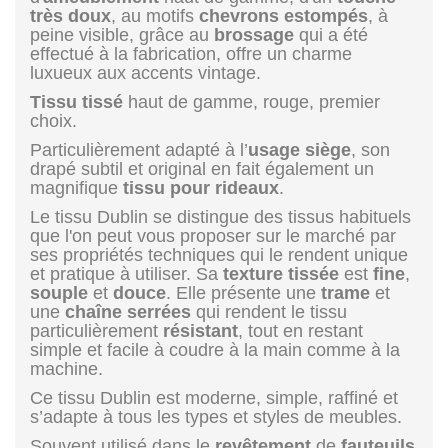
très
doux
, au motifs
chevrons
estompés
, à
peine visible, grâce au
brossage
qui a été
effectué à la fabrication, offre un charme
luxueux aux accents vintage.
Tissu
tissé
haut de gamme, rouge, premier
choix.
Particulièrement adapté à l’
usage
siège
, son
drapé subtil et original en fait également un
magnifique
tissu
pour
rideaux
.
Le tissu Dublin se distingue des tissus habituels
que l'on peut vous proposer sur le marché par
ses propriétés techniques qui le rendent unique
et pratique à utiliser. Sa
texture
tissée
est
fine
,
souple
et
douce
. Elle présente une
trame
et
une
chaîne
serrées
qui rendent le tissu
particulièrement
résistant
, tout en restant
simple et facile à coudre à la main comme à la
machine.
Ce tissu Dublin est moderne, simple, raffiné et
s’adapte à tous les types et styles de meubles.
Souvent utilisé dans le
revêtement
de
fauteuils