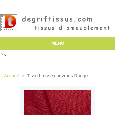
MENU
Accueil
Tissu brossé chevrons Rouge