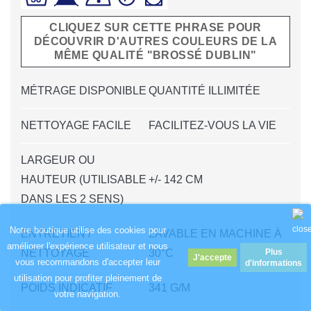
CLIQUEZ SUR CETTE PHRASE POUR
DÉCOUVRIR D'AUTRES COULEURS DE LA
MÊME QUALITÉ "BROSSÉ DUBLIN"
MÉTRAGE DISPONIBLE
QUANTITÉ ILLIMITÉE
NETTOYAGE FACILE
FACILITEZ-VOUS LA VIE
LARGEUR OU
HAUTEUR (UTILISABLE
+/- 142 CM
DANS LES 2 SENS)
Notre boutique utilise des cookies pour
ENTRETIEN /
LAVABLE EN MACHINE À
améliorer l'expérience utilisateur et nous
NETTOYAGE
30°C
Plus
vous recommandons d'accepter leur
d'informations
utilisation pour profiter pleinement de
POIDS INDICATIF
341 G/M
votre navigation.