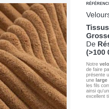
RÉFÉRENC
Velour
Tissu
Grosse
De
Rés
(>100 
Notre
velo
de faire pa
présente 
une
large
les fils c
ainsi qu'u
excellent 