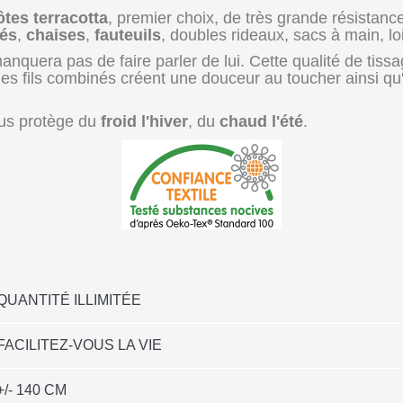
tes terracotta
, premier choix, de très grande résistanc
és
,
chaises
,
fauteuils
, doubles rideaux, sacs à main, lois
 manquera pas de faire parler de lui. Cette qualité de ti
 les fils combinés créent une douceur au toucher ainsi qu
ous protège du
froid l'hiver
, du
chaud l'été
.
QUANTITÉ ILLIMITÉE
FACILITEZ-VOUS LA VIE
+/- 140 CM