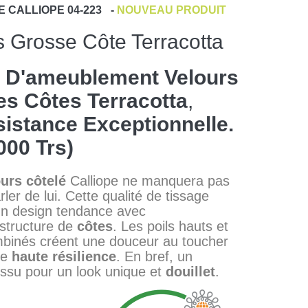
E
CALLIOPE 04-223
-
NOUVEAU PRODUIT
s Grosse Côte Terracotta
s D'ameublement Velours
s Côtes Terracotta
,
istance Exceptionnelle.
000 Trs)
urs côtelé
Calliope ne manquera pas
rler de lui. Cette qualité de tissage
un design tendance avec
structure de
côtes
. Les poils hauts et
ombinés créent une douceur au toucher
ne
haute résilience
. En bref, un
tissu pour un look unique et
douillet
.