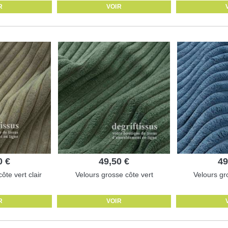
R
VOIR
0 €
49,50 €
49
ôte vert clair
Velours grosse côte vert
Velours gr
R
VOIR