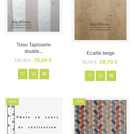
Tissu Tapisserie
double...
Ecaille beige
78,00 €
195,00 €
29,70 €
90,00 €
-45%
-70%