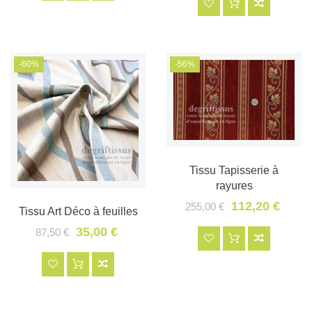
-60%
-56%
Tissu Tapisserie à
rayures
112,20 €
255,00 €
Tissu Art Déco à feuilles
35,00 €
87,50 €