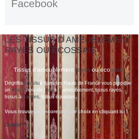
Facebook
LES TISSUS D AMEUBLEMENT
RAYÉS OU ÉCOSSAIS
Tissus d'ameublement
rayés
ou éco
ssais.
Dégriftis
sus situ
é dans les Hauts de France vous propose
un
beau c
hoix de t
issu
s
d'
ameublement, tissus rayés,
tissus à
bandes,
tissus écossais.
Vous trouverez encore plus de choix en cliquant ici !
Détails