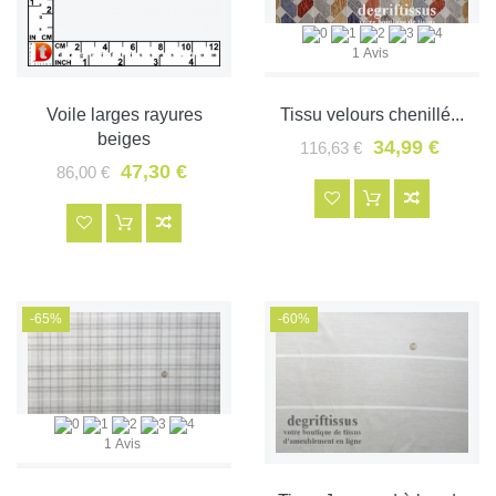
1 Avis
Voile larges rayures
Tissu velours chenillé...
beiges
34,99 €
116,63 €
47,30 €
86,00 €
-65%
-60%
1 Avis