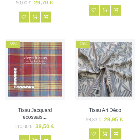
29,70 €
90,00 €
-65%
-70%
Tissu Jacquard
Tissu Art Déco
écossais,...
29,95 €
99,83 €
38,50 €
110,00 €