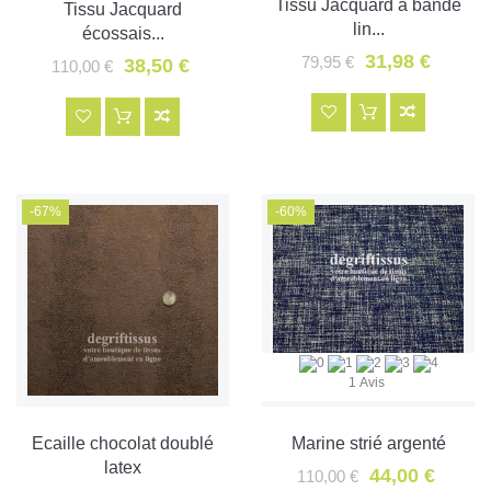
Tissu Jacquard à bande
Tissu Jacquard
lin...
écossais...
31,98 €
79,95 €
38,50 €
110,00 €
-67%
-60%
1 Avis
Ecaille chocolat doublé
Marine strié argenté
latex
44,00 €
110,00 €