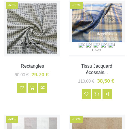
-67%
-65%
1 Avis
Rectangles
Tissu Jacquard
écossais...
29,70 €
90,00 €
38,50 €
110,00 €
-60%
-67%