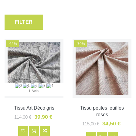
FILTER
-65%
-70%
1 Avis
Tissu Art Déco gris
Tissu petites feuilles
roses
39,90 €
114,00 €
34,50 €
115,00 €