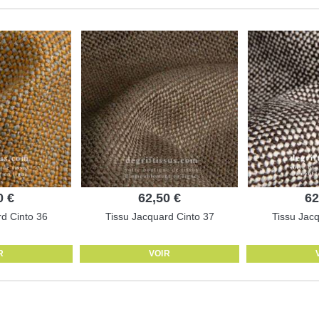
0 €
62,50 €
62
d Cinto 36
Tissu Jacquard Cinto 37
Tissu Jac
R
VOIR