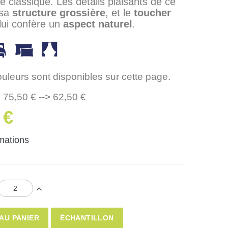
ce classique. Les détails plaisants de ce
 sa
structure grossière
, et le
toucher
lui confère un
aspect naturel
.
ouleurs sont disponibles sur cette page.
 75,50 € --> 62,50 €
 €
rmations
AU PANIER
ÉCHANTILLON