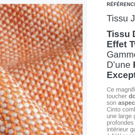
RÉFÉRENC
Tissu 
Tissu 
Effet 
Gamme
D'une
Except
Ce magnif
toucher
d
son
aspec
Cinto com
une large
profondes
intérieur 