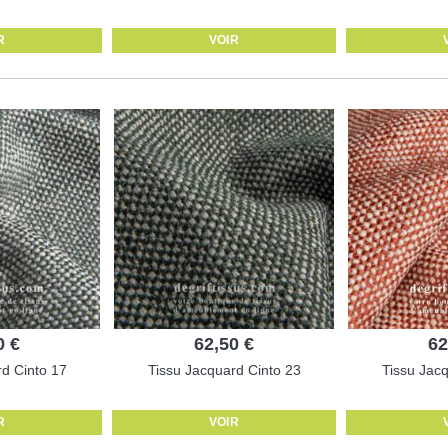
R
VOIR
0 €
62,50 €
62
d Cinto 17
Tissu Jacquard Cinto 23
Tissu Jac
R
VOIR