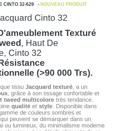
E
CINTO 32-629
-
NOUVEAU PRODUIT
Jacquard Cinto 32
D'ameublement Texturé
Tweed
, Haut De
, Cinto 32
Résistance
ionnelle (>90 000 Trs).
ique tissu
Jacquard
texturé
, a un
oux
, grâce à son tissage confortable et
t
tweed
multicolore
très tendance.
bine
qualité
et
style
. Disponible dans
 gamme de couleurs sombres et
 qui peuvent se démarquer dans un
gai ou lumineux, du minimalisme moderne