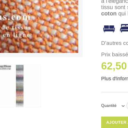
à l'élégan
tissu sont
coton
qui 
D'autres c
Prix baissé
62,50
Plus d'info
Quantité
AJOUTER 