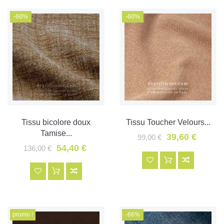
-60%
-60%
Tissu bicolore doux
Tissu Toucher Velours...
Tamise...
39,60 €
99,00 €
54,40 €
136,00 €
promo !
-66%