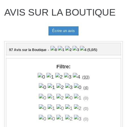
AVIS SUR LA BOUTIQUE
97
Avis sur la Boutique
-
(
5,0
/
5
)
Filtre:
(93)
(4)
(0)
(0)
(0)