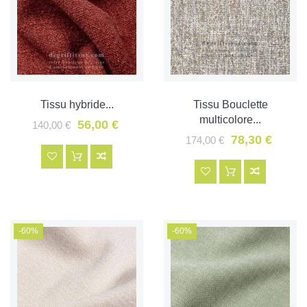
Tissu hybride...
Tissu Bouclette
multicolore...
56,00 €
140,00 €
78,30 €
174,00 €
-60%
-60%