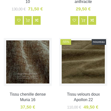
10
anthracite
71,50 €
29,50 €
130,00 €
-55%
nouveau
Tissu chenille dense
Tissu velours doux
Muria 16
Apollon 22
37,50 €
49,50 €
110,00 €