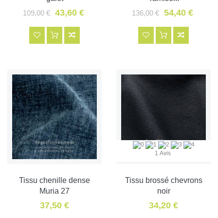
43,60 €
54,40 €
109,00 €
136,00 €
1 Avis
Tissu chenille dense
Tissu brossé chevrons
Muria 27
noir
37,50 €
34,20 €