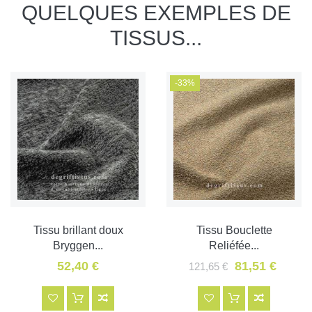
QUELQUES EXEMPLES DE
TISSUS...
-33%
Tissu brillant doux
Tissu Bouclette
Bryggen...
Reliéfée...
52,40 €
81,51 €
121,65 €