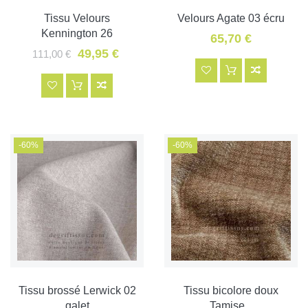
Tissu Velours
Velours Agate 03 écru
Kennington 26
65,70 €
49,95 €
111,00 €
-60%
-60%
Tissu brossé Lerwick 02
Tissu bicolore doux
galet
Tamise...