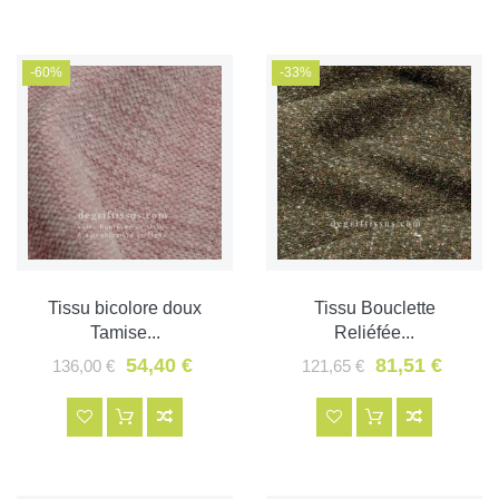
-60%
-33%
Tissu bicolore doux
Tissu Bouclette
Tamise...
Reliéfée...
54,40 €
81,51 €
136,00 €
121,65 €