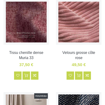
Tissu chenille dense
Velours grosse côte
Muria 33
rose
37,50 €
49,50 €
nouveau