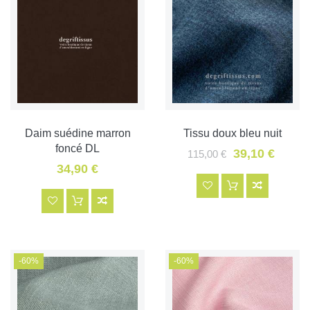
Daim suédine marron
Tissu doux bleu nuit
foncé DL
39,10 €
115,00 €
34,90 €
-60%
-60%