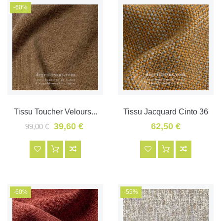
-60%
Tissu Toucher Velours...
Tissu Jacquard Cinto 36
39,60 €
62,50 €
99,00 €
-60%
-55%