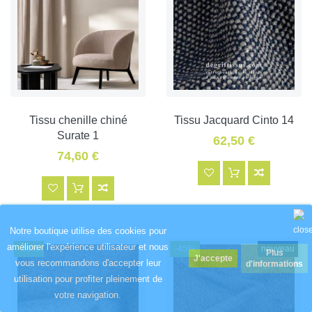
Tissu chenille chiné
Tissu Jacquard Cinto 14
Surate 1
62,50 €
74,60 €
Notre boutique utilise des cookies pour
améliorer l'expérience utilisateur et nous
-60%
-45%
nouveau
Plus
vous recommandons d'accepter leur
d'informations
utilisation pour profiter pleinement de
votre navigation.