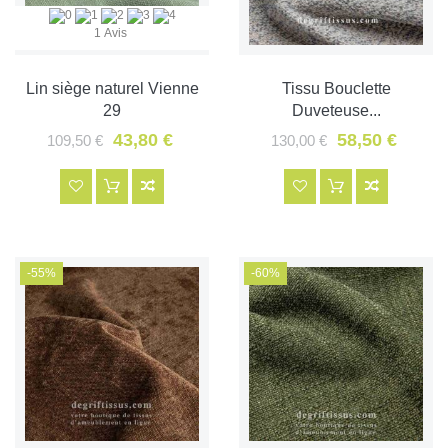
1 Avis
Lin siège naturel Vienne
Tissu Bouclette
29
Duveteuse...
43,80 €
58,50 €
109,50 €
130,00 €
-55%
-60%