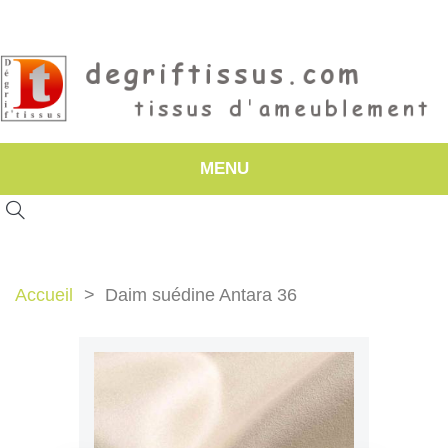
MENU
Accueil
Daim suédine Antara 36