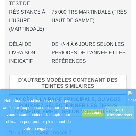
TEST DE
RÉSISTANCE À
75 000 TRS MARTINDALE (TRÈS
L'USURE
HAUT DE GAMME)
(MARTINDALE)
DÉLAI DE
DE +/- 4 À 6 JOURS SELON LES
LIVRAISON
PÉRIODES DE L'ANNÉE ET LES
INDICATIF
RÉFÉRENCES
D'AUTRES MODÈLES CONTENANT DES
TEINTES SIMILAIRES
ACCÈS À LA PAGE PRINCIPALE, OU VOUS
Notre boutique utilise des cookies pour
POURREZ SÉLECTIONNER LES TISSUS
améliorer l'expérience utilisateur et nous
Plus
D'AMEUBLEMENT SELON VOS CRITÈRES.
vous recommandons d'accepter leur
d'informations
utilisation pour profiter pleinement de
votre navigation.
*
Prix fournisseur conseillé