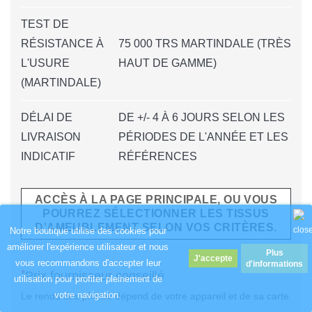
TEST DE
RÉSISTANCE À
75 000 TRS MARTINDALE (TRÈS
L'USURE
HAUT DE GAMME)
(MARTINDALE)
DÉLAI DE
DE +/- 4 À 6 JOURS SELON LES
LIVRAISON
PÉRIODES DE L'ANNÉE ET LES
INDICATIF
RÉFÉRENCES
ACCÈS À LA PAGE PRINCIPALE, OU VOUS
POURREZ SÉLECTIONNER LES TISSUS
D'AMEUBLEMENT SELON VOS CRITÈRES.
Notre boutique utilise des cookies pour
améliorer l'expérience utilisateur et nous
Plus
vous recommandons d'accepter leur
d'informations
*
Prix fournisseur conseillé
utilisation pour profiter pleinement de
votre navigation.
Le rendu des photos dépend de votre appareil et de sa carte