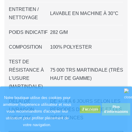
ENTRETIEN /
LAVABLE EN MACHINE À 30°C
NETTOYAGE
POIDS INDICATIF
282 G/M
COMPOSITION
100% POLYESTER
TEST DE
RÉSISTANCE À
75 000 TRS MARTINDALE (TRÈS
L'USURE
HAUT DE GAMME)
(MARTINDALE)
Notre boutique utilise des cookies pour
DÉLAI DE
DE +/- 4 À 6 JOURS SELON LES
améliorer l'expérience utilisateur et nous
Plus
LIVRAISON
PÉRIODES DE L'ANNÉE ET LES
vous recommandons d'accepter leur
d'informations
INDICATIF
RÉFÉRENCES
utilisation pour profiter pleinement de
votre navigation.