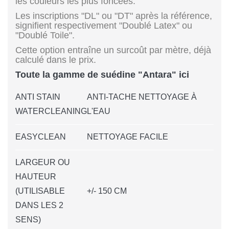
les couleurs les plus foncées.
Les inscriptions "DL" ou "DT" après la référence,
signifient respectivement "Doublé Latex" ou
"Doublé Toile".
Cette option entraîne un surcoût par mètre, déjà
calculé dans le prix.
Toute la gamme de suédine "Antara" ici
ANTI STAIN
ANTI-TACHE NETTOYAGE À
WATERCLEANING
L'EAU
EASYCLEAN
NETTOYAGE FACILE
LARGEUR OU
HAUTEUR
(UTILISABLE
+/- 150 CM
DANS LES 2
SENS)