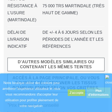
RÉSISTANCE À
75 000 TRS MARTINDALE (TRÈS
L'USURE
HAUT DE GAMME)
(MARTINDALE)
DÉLAI DE
DE +/- 4 À 6 JOURS SELON LES
LIVRAISON
PÉRIODES DE L'ANNÉE ET LES
INDICATIF
RÉFÉRENCES
D'AUTRES MODÈLES SIMILAIRES OU
CONTENANT LES MÊMES TEINTES
ACCÈS À LA PAGE PRINCIPALE, OU VOUS
POURREZ SÉLECTIONNER LES TISSUS
Notre boutique utilise des cookies pour
D'AMEUBLEMENT SELON VOS CRITÈRES.
améliorer l'expérience utilisateur et nous
Plus
vous recommandons d'accepter leur
d'informations
utilisation pour profiter pleinement de
*
Prix fournisseur conseillé
votre navigation.