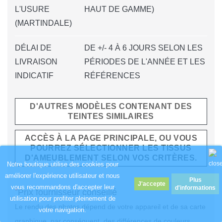
L'USURE
HAUT DE GAMME)
(MARTINDALE)
DÉLAI DE
DE +/- 4 À 6 JOURS SELON LES
LIVRAISON
PÉRIODES DE L'ANNÉE ET LES
INDICATIF
RÉFÉRENCES
D'AUTRES MODÈLES CONTENANT DES
TEINTES SIMILAIRES
ACCÈS À LA PAGE PRINCIPALE, OU VOUS
POURREZ SÉLECTIONNER LES TISSUS
D'AMEUBLEMENT SELON VOS CRITÈRES.
Notre boutique utilise des cookies pour
améliorer l'expérience utilisateur et nous
Plus
vous recommandons d'accepter leur
d'informations
*
Prix fournisseur conseillé
utilisation pour profiter pleinement de
Le rendu des photos dépend de votre appareil et de sa carte
votre navigation.
graphique, par conséquent, des différences de couleurs