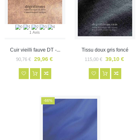
1 Avis
Cuir vieilli fauve DT -...
Tissu doux gris foncé
29,96 €
39,10 €
90,76 €
115,00 €
-66%