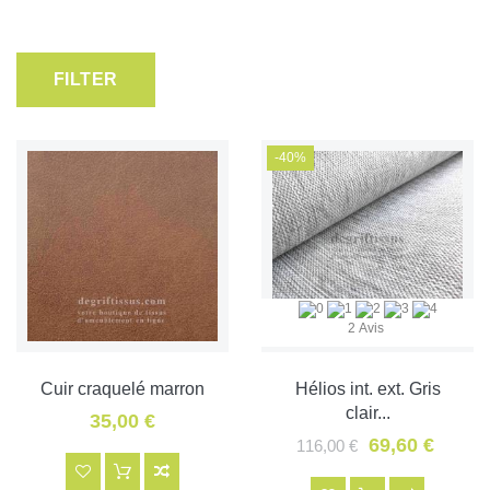
FILTER
-40%
2 Avis
Cuir craquelé marron
Hélios int. ext. Gris
clair...
35,00 €
69,60 €
116,00 €