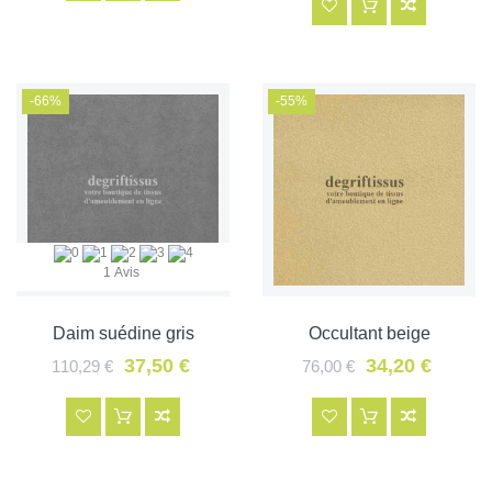
-66%
-55%
1 Avis
Daim suédine gris
Occultant beige
37,50 €
34,20 €
110,29 €
76,00 €