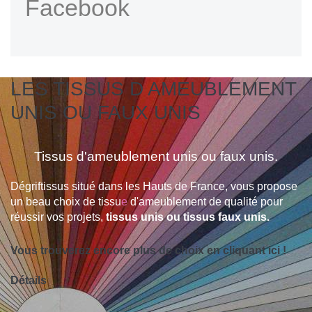
Facebook
LES TISSUS D AMEUBLEMENT
UNIS OU FAUX UNIS
Tissus d'ameublement unis ou faux unis.
Dégriftissus situé dans les Hauts de France, vous propose
un beau choix de tissu
e
d'ameublement de qualité pour
réussir vos projets,
tissus unis ou tissus faux unis.
Vous trouverez encore plus de choix en cliquant ici !
Détails