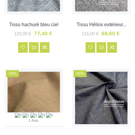
Tissu hachuré bleu ciel
Tissu Hélios extérieur...
77,40 €
69,60 €
129,00 €
116,00 €
-60%
-60%
1 Avis