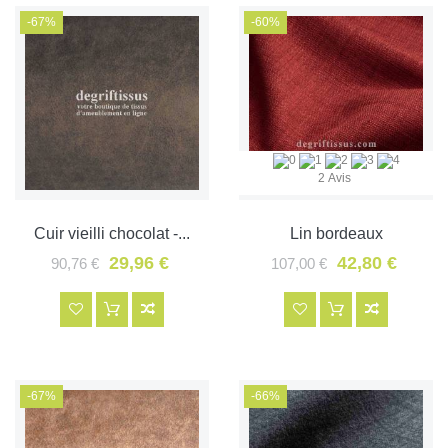
-67%
-60%
2 Avis
Cuir vieilli chocolat -...
Lin bordeaux
29,96 €
42,80 €
90,76 €
107,00 €
-67%
-66%