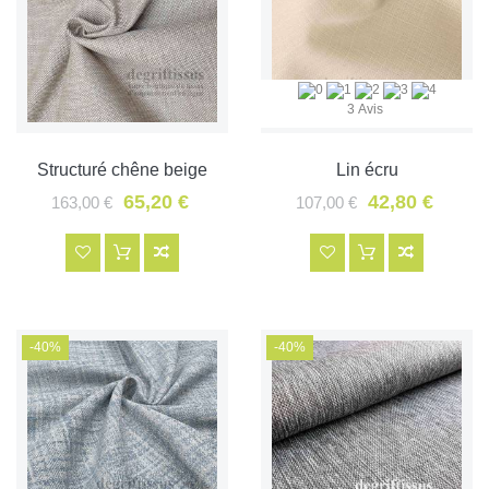
3 Avis
Structuré chêne beige
Lin écru
65,20 €
42,80 €
163,00 €
107,00 €
-40%
-40%