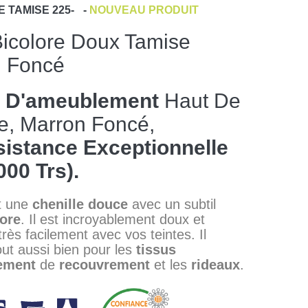
E
TAMISE 225-
-
NOUVEAU PRODUIT
Bicolore Doux Tamise
 Foncé
s D'ameublement
Haut De
, Marron Foncé,
istance Exceptionnelle
000 Trs).
t une
chenille douce
avec un subtil
lore
. Il est incroyablement doux et
très facilement avec vos teintes. Il
out aussi bien pour les
tissus
ement
de
recouvrement
et les
rideaux
.