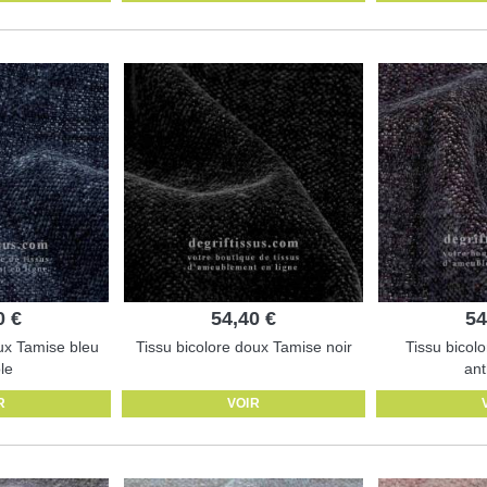
0 €
54,40 €
54
ux Tamise bleu
Tissu bicolore doux Tamise noir
Tissu bicol
le
ant
R
VOIR