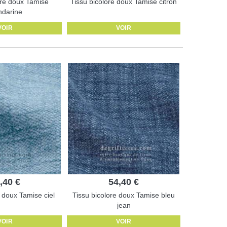
ore doux Tamise
Tissu bicolore doux Tamise citron
darine
VOIR
VOIR
,40 €
54,40 €
e doux Tamise ciel
Tissu bicolore doux Tamise bleu
jean
VOIR
VOIR