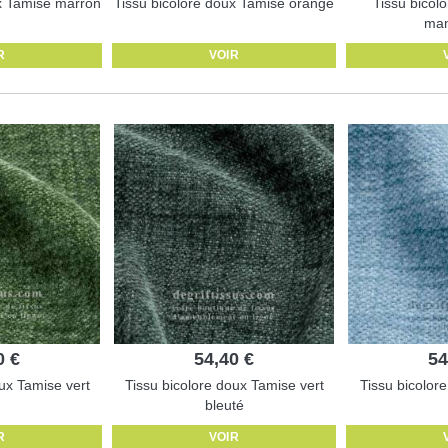
ux Tamise marron
Tissu bicolore doux Tamise orange
Tissu bicol
man
R
VOIR
0 €
54,40 €
54
ux Tamise vert
Tissu bicolore doux Tamise vert
Tissu bicolor
bleuté
R
VOIR