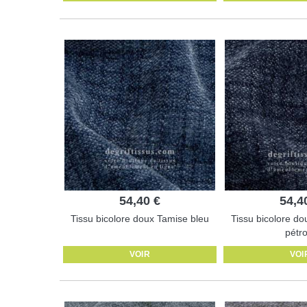
54,40 €
54,4
Tissu bicolore doux Tamise bleu
Tissu bicolore do
pétro
VOIR
VOI