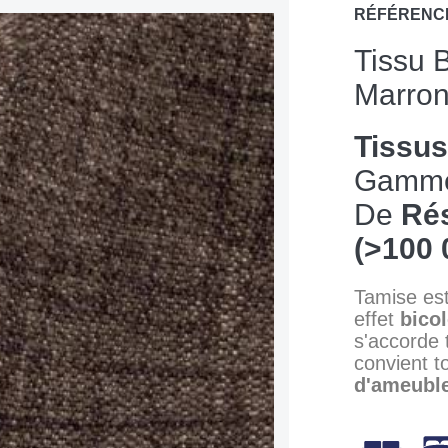
RÉFÉRENC
Tissu 
Marron
Tissu
Gamme
De
Rés
(>100 
Tamise es
effet
bico
s'accorde 
convient t
d'ameubl