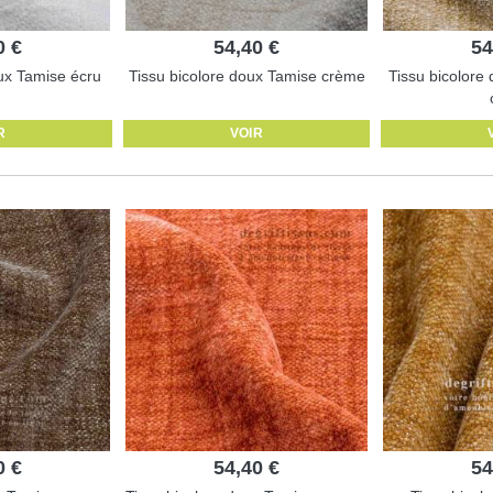
0 €
54,40 €
54
ux Tamise écru
Tissu bicolore doux Tamise crème
Tissu bicolore
R
VOIR
0 €
54,40 €
54