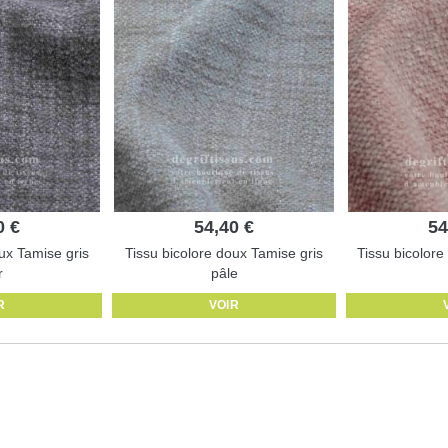
0 €
54,40 €
54
ux Tamise gris
Tissu bicolore doux Tamise gris
Tissu bicolor
r
pâle
R
VOIR