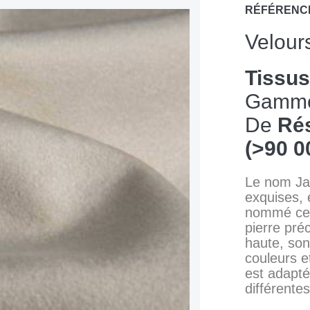
RÉFÉRENC
Velour
Tissu
Gamm
De
Rés
(>90 0
Le nom Jas
exquises, 
nommé c
pierre pré
haute, so
couleurs e
est adapté
différentes