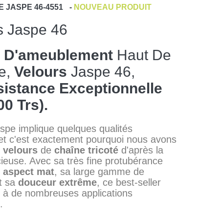
E
JASPE 46-4551
-
NOUVEAU PRODUIT
s Jaspe 46
s D'ameublement
Haut De
e,
Velours
Jaspe 46,
istance Exceptionnelle
00 Trs).
pe implique quelques qualités
et c'est exactement pourquoi nous avons
e
velours
de
chaîne
tricoté
d'après la
cieuse. Avec sa très fine protubérance
n
aspect
mat
, sa large gamme de
t sa
douceur
extrême
, ce best-seller
 à de nombreuses applications
.