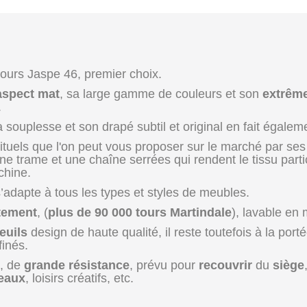
urs Jaspe 46, premier choix.
aspect mat
, sa large gamme de couleurs et son
extrêm
.
a souplesse et son drapé subtil et original en fait égal
bituels que l'on peut vous proposer sur le marché par ses
 une trame et une chaîne serrées qui rendent le tissu parti
chine.
s’adapte à tous les types et styles de meubles.
ttement
, (
plus de 90 000 tours Martindale
), lavable en 
euils
design de haute qualité, il reste toutefois à la por
finés.
é, de
grande résistance
, prévu pour
recouvrir
du
siège
deaux
, loisirs créatifs, etc.