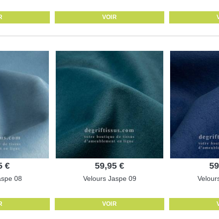
R
VOIR
5 €
59,95 €
59
aspe 08
Velours Jaspe 09
Velour
R
VOIR