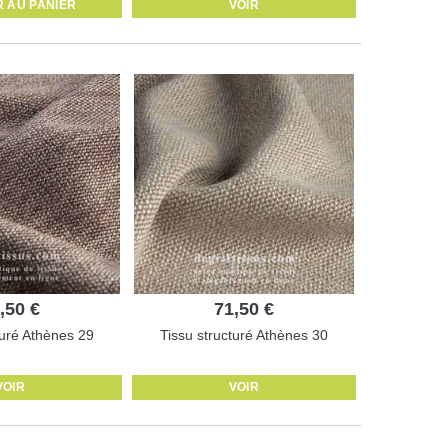
 AU PANIER
VOIR
,50 €
71,50 €
turé Athènes 29
Tissu structuré Athènes 30
VOIR
VOIR