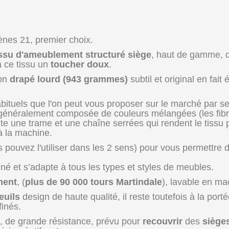
ènes 21, premier choix.
issu d'ameublement structuré siège
, haut de gamme, q
à ce tissu un
toucher doux
.
son
drapé lourd (943 grammes)
subtil et original en fai
habituels que l'on peut vous proposer sur le marché par s
st généralement composée de couleurs mélangées (les fibr
e une trame et une chaîne serrées qui rendent le tissu pa
à la machine.
ouvez l'utiliser dans les 2 sens) pour vous permettre de
iné et s’adapte à tous les types et styles de meubles.
ment
, (
plus de 90 000 tours Martindale
), lavable en mac
euils
design de haute qualité, il reste toutefois à la por
finés.
, de grande résistance, prévu pour
recouvrir
des
siège