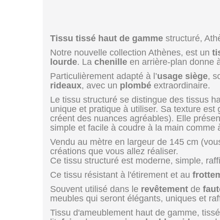
Tissu tissé haut de gamme
structuré, Ath
Notre nouvelle collection Athènes, est un
t
lourde
. La
chenille
en arrière-plan donne 
Particulièrement adapté à l’
usage siège
, 
rideaux
, avec un
plombé
extraordinaire.
Le tissu structuré se distingue des tissus 
unique et pratique à utiliser. Sa texture e
créent des nuances agréables). Elle présent
simple et facile à coudre à la main comme 
Vendu au mètre en largeur de 145 cm (vous p
créations que vous allez réaliser.
Ce tissu structuré est moderne, simple, raff
Ce tissu résistant à l'étirement et au
frotte
Souvent utilisé dans le
revêtement
de
faut
meubles qui seront élégants, uniques et raf
Tissu d'ameublement haut de gamme, tissé