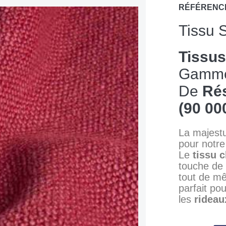
RÉFÉRENC
Tissu 
Tissu
Gamme 
De
Rés
(90 000
La majestu
pour notre
Le
tissu c
touche de
tout de mê
parfait po
les
rideau