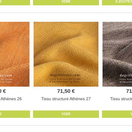
R
VOIR
AJOUTER
0 €
71,50 €
71
é Athènes 26
Tissu structuré Athènes 27
Tissu struc
R
VOIR