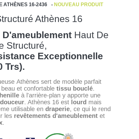
E
ATHÈNES 16-2436
-
NOUVEAU PRODUIT
Structuré Athènes 16
s D'ameublement
Haut De
Structuré,
istance Exceptionnelle
 Trs).
euse Athènes sert de modèle parfait
 beau et confortable
tissu bouclé
.
henille
à l'arrière-plan y apporte une
douceur
. Athènes 16 est
lourd
mais
me utilisable en
draperie
, ce qui le rend
ur les
revêtements d'ameublement
et
x
.