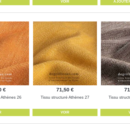
R
VOIR
AJOUTER
0 €
71,50 €
71
é Athènes 26
Tissu structuré Athènes 27
Tissu struc
R
VOIR