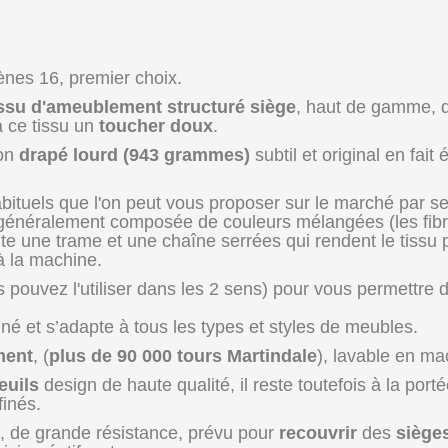
ènes 16, premier choix.
issu d'ameublement structuré siège
, haut de gamme, q
à ce tissu un
toucher doux
.
son
drapé lourd (943 grammes)
subtil et original en fai
habituels que l'on peut vous proposer sur le marché par s
st généralement composée de couleurs mélangées (les fibr
e une trame et une chaîne serrées qui rendent le tissu pa
à la machine.
ouvez l'utiliser dans les 2 sens) pour vous permettre de
iné et s’adapte à tous les types et styles de meubles.
ment
, (
plus de 90 000 tours Martindale
), lavable en mac
euils
design de haute qualité, il reste toutefois à la por
finés.
, de grande résistance, prévu pour
recouvrir
des
siège