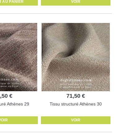
 AU PANIER
VOIR
,50 €
71,50 €
turé Athènes 29
Tissu structuré Athènes 30
VOIR
VOIR