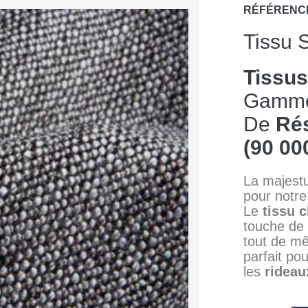
RÉFÉRENC
Tissu 
Tissu
Gamme 
De
Rés
(90 000
La majestu
pour notre
Le
tissu c
touche de
tout de mê
parfait po
les
rideau