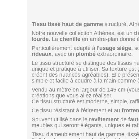
Tissu tissé haut de gamme
structuré, Ath
Notre nouvelle collection Athènes, est un
t
lourde
. La
chenille
en arrière-plan donne 
Particulièrement adapté à l’
usage siège
, 
rideaux
, avec un
plombé
extraordinaire.
Le tissu structuré se distingue des tissus 
unique et pratique à utiliser. Sa texture e
créent des nuances agréables). Elle présent
simple et facile à coudre à la main comme 
Vendu au mètre en largeur de 145 cm (vous p
créations que vous allez réaliser.
Ce tissu structuré est moderne, simple, raff
Ce tissu résistant à l'étirement et au
frotte
Souvent utilisé dans le
revêtement
de
faut
meubles qui seront élégants, uniques et raf
Tissu d'ameublement haut de gamme, tissé