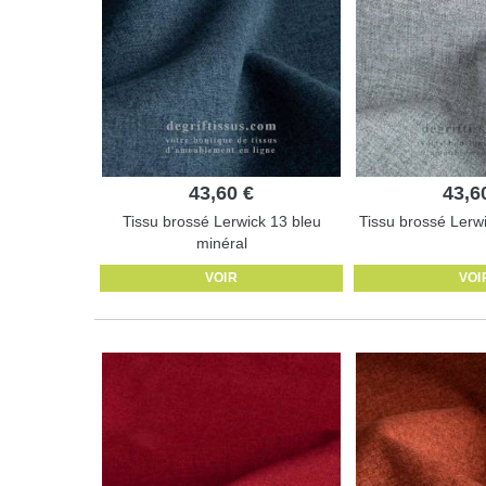
43,60 €
43,6
Tissu brossé Lerwick 13 bleu
Tissu brossé Lerwi
minéral
VOIR
VOI