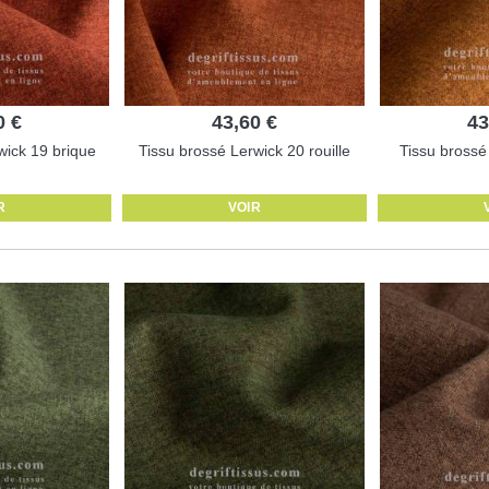
0 €
43,60 €
43
wick 19 brique
Tissu brossé Lerwick 20 rouille
Tissu brossé
R
VOIR