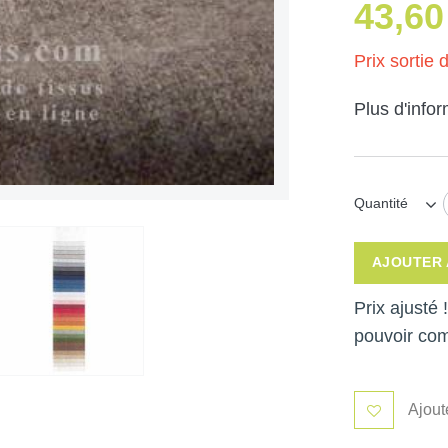
43,60
Prix sortie d
Plus d'info
Quantité
AJOUTER 
Prix ajusté
pouvoir co
Ajout