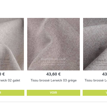
0 €
43,60 €
43
wick 02 galet
Tissu brossé Lerwick 03 grège
Tissu brossé Le
R
VOIR