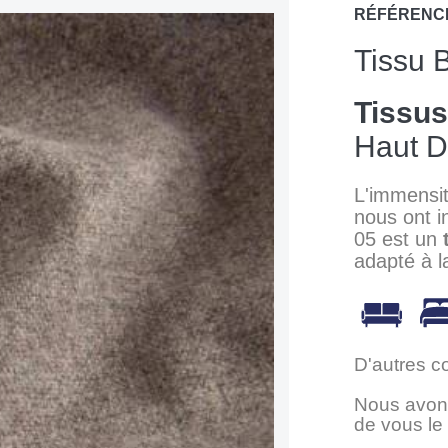
RÉFÉRENC
Tissu 
Tissu
Haut 
L'immensit
nous ont i
05 est un
adapté à l
D'autres c
Nous avons
de vous le