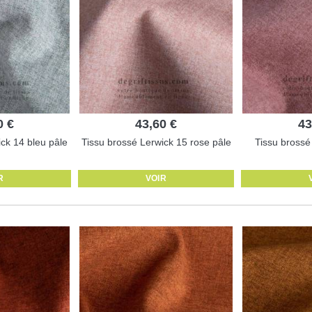
0 €
43,60 €
43
ck 14 bleu pâle
Tissu brossé Lerwick 15 rose pâle
Tissu brossé
R
VOIR