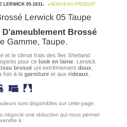
E
LERWICK 05-1631-
-
NOUVEAU PRODUIT
Brossé Lerwick 05 Taupe
s D'ameublement Brossé
De Gamme, Taupe.
é et le climat frais des îles Shetland
nspirés pour ce
look en laine
. Lerwick
tissu brossé
uni extrêmement
doux
,
a fois à la
garniture
et aux
rideaux
.
ouleurs sont disponibles sur cette page.
 négocié une réduction qui nous permet
 vendre à :