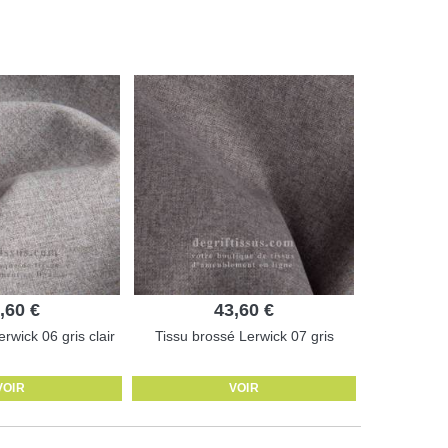
,60 €
43,60 €
rwick 06 gris clair
Tissu brossé Lerwick 07 gris
VOIR
VOIR