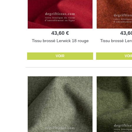
43,60 €
43,6
Tissu brossé Lerwick 18 rouge
Tissu brossé Ler
VOIR
VOI