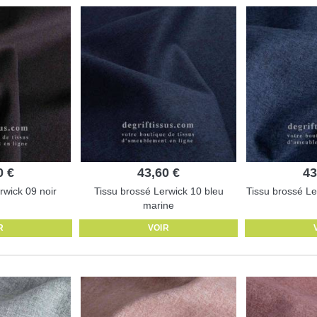
0 €
43,60 €
43
rwick 09 noir
Tissu brossé Lerwick 10 bleu
Tissu brossé Le
marine
R
VOIR