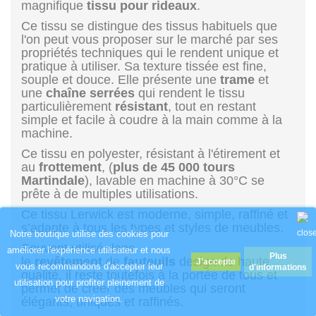
magnifique
tissu pour rideaux
.
Ce tissu se distingue des tissus habituels que
l'on peut vous proposer sur le marché par ses
propriétés techniques qui le rendent unique et
pratique à utiliser. Sa texture tissée est fine,
souple et douce. Elle présente une
trame
et
une
chaîne
serrées
qui rendent le tissu
particulièrement
résistant
, tout en restant
simple et facile à coudre à la main comme à la
machine.
Ce tissu en polyester, résistant à l'étirement et
au
frottement
, (
plus de 45 000 tours
Martindale
), lavable en machine à 30°C se
prête à de multiples utilisations.
Ce tissu Lerwick est moderne, simple, raffiné et
s’adapte à tous les types et styles de meubles.
Notre boutique utilise des cookies pour
Souvent utilisé dans
améliorer l'expérience utilisateur et nous
Plus
le
revêtement
de
fauteuils
design de haute
vous recommandons d'accepter leur
d'informations
qualité, il reste toutefois à la portée de tous et
utilisation pour profiter pleinement de
permet de créer des meubles qui seront
votre navigation.
élégants, uniques et raffinés.