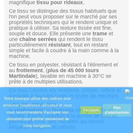
magnifique
tissu pour rideaux
.
Ce tissu se distingue des tissus habituels que
l'on peut vous proposer sur le marché par ses
propriétés techniques qui le rendent unique et
pratique à utiliser. Sa texture tissée est fine,
souple et douce. Elle présente une
trame
et
une
chaîne
serrées
qui rendent le tissu
particulièrement
résistant
, tout en restant
simple et facile à coudre à la main comme à la
machine.
Ce tissu en polyester, résistant à l'étirement et
au
frottement
, (
plus de 45 000 tours
Martindale
), lavable en machine à 30°C se
prête à de multiples utilisations.
Ce tissu Lerwick est moderne, simple, raffiné et
s’adapte à tous les types et styles de meubles.
Notre boutique utilise des cookies pour
Souvent utilisé dans
améliorer l'expérience utilisateur et nous
Plus
le
revêtement
de
fauteuils
design de haute
vous recommandons d'accepter leur
d'informations
qualité, il reste toutefois à la portée de tous et
utilisation pour profiter pleinement de
permet de créer des meubles qui seront
votre navigation.
élégants, uniques et raffinés.