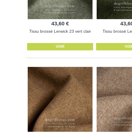
43,60 €
43,6
Tissu brossé Lerwick 23 vert clair
Tissu brossé Le
VOIR
VOI