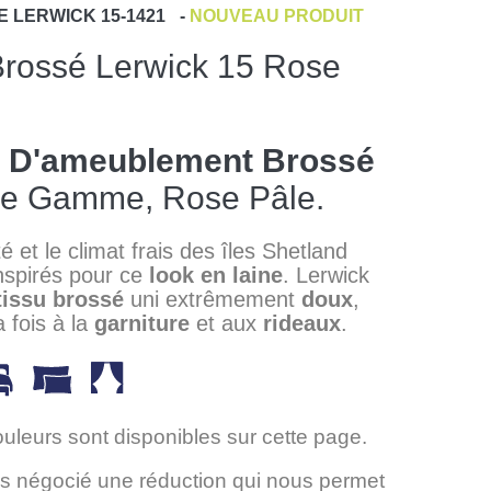
E
LERWICK 15-1421
-
NOUVEAU PRODUIT
Brossé Lerwick 15 Rose
s D'ameublement Brossé
e Gamme, Rose Pâle.
é et le climat frais des îles Shetland
nspirés pour ce
look en laine
. Lerwick
tissu brossé
uni extrêmement
doux
,
a fois à la
garniture
et aux
rideaux
.
ouleurs sont disponibles sur cette page.
 négocié une réduction qui nous permet