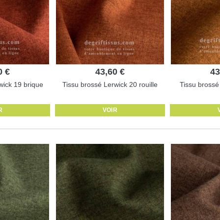
0 €
43,60 €
43
wick 19 brique
Tissu brossé Lerwick 20 rouille
Tissu brossé
R
VOIR