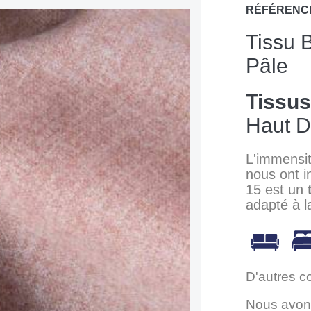
RÉFÉRENC
Tissu 
Pâle
Tissu
Haut D
L'immensit
nous ont i
15 est un
adapté à l
D'autres c
Nous avons