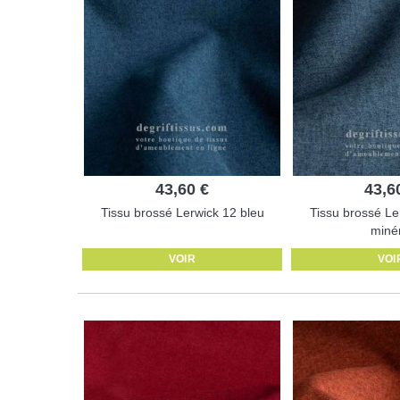
43,60 €
43,6
Tissu brossé Lerwick 12 bleu
Tissu brossé Le
miné
VOIR
VOI