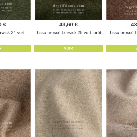
0 €
43,60 €
43
rwick 24 vert
Tissu brossé Lerwick 25 vert forêt
Tissu brossé 
R
VOIR