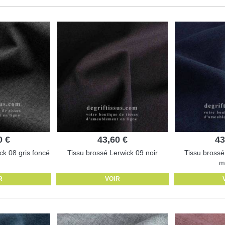
0 €
43,60 €
43
ck 08 gris foncé
Tissu brossé Lerwick 09 noir
Tissu brossé
m
R
VOIR