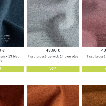
0 €
43,60 €
43
rwick 13 bleu
Tissu brossé Lerwick 14 bleu pâle
Tissu brossé
ral
R
VOIR