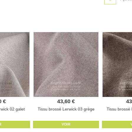
0 €
43,60 €
43
wick 02 galet
Tissu brossé Lerwick 03 grège
Tissu brossé
R
VOIR