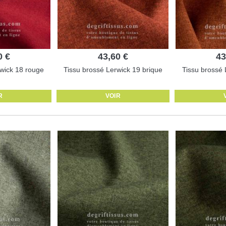
0 €
43,60 €
43
wick 18 rouge
Tissu brossé Lerwick 19 brique
Tissu brossé 
R
VOIR