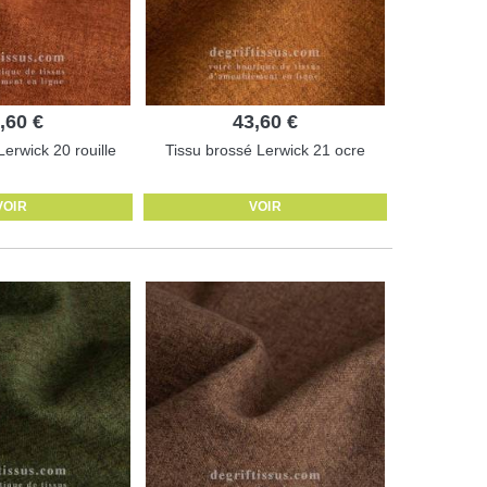
,60 €
43,60 €
Lerwick 20 rouille
Tissu brossé Lerwick 21 ocre
VOIR
VOIR