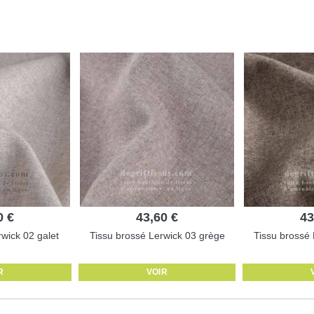
0 €
43,60 €
43
wick 02 galet
Tissu brossé Lerwick 03 grège
Tissu brossé
R
VOIR