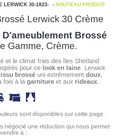
E
LERWICK 30-1823-
-
NOUVEAU PRODUIT
Brossé Lerwick 30 Crème
s D'ameublement Brossé
De Gamme, Crème.
é et le climat frais des îles Shetland
nspirés pour ce
look en laine
. Lerwick
tissu brossé
uni extrêmement
doux
,
a fois à la
garniture
et aux
rideaux
.
ouleurs sont disponibles sur cette page.
 négocié une réduction qui nous permet
 vendre à :