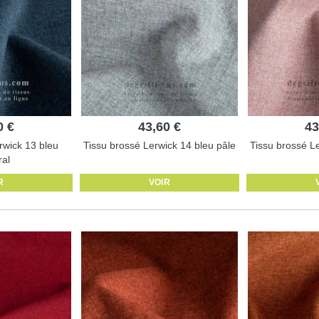
0 €
43,60 €
43
rwick 13 bleu
Tissu brossé Lerwick 14 bleu pâle
Tissu brossé L
ral
R
VOIR