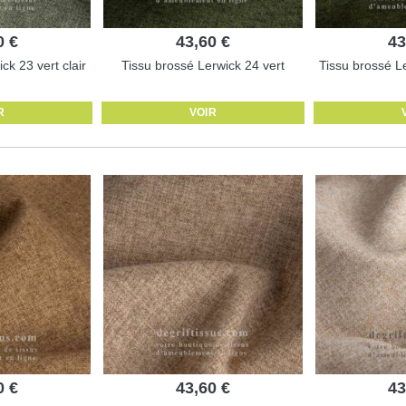
0 €
43,60 €
43
ck 23 vert clair
Tissu brossé Lerwick 24 vert
Tissu brossé Le
R
VOIR
0 €
43,60 €
43