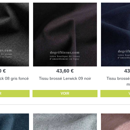
0 €
43,60 €
43
ck 08 gris foncé
Tissu brossé Lerwick 09 noir
Tissu brossé
m
R
VOIR