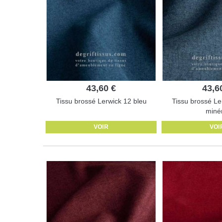
43,60 €
43,6
Tissu brossé Lerwick 12 bleu
Tissu brossé Le
miné
VOIR
VOI