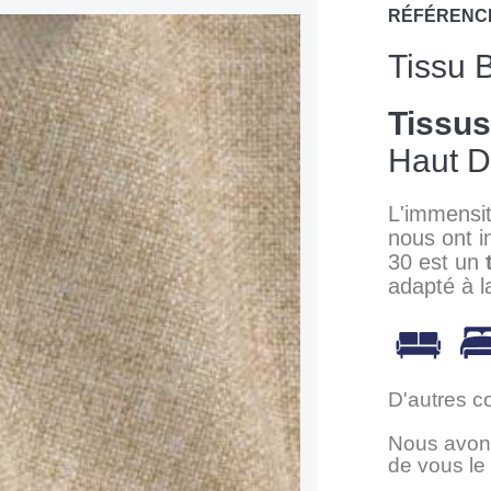
RÉFÉRENC
Tissu 
Tissu
Haut 
L'immensit
nous ont i
30 est un
adapté à l
D'autres c
Nous avons
de vous le