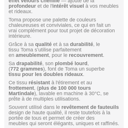
effet velours chenille
— ajoute de la
profondeur
et de l'
intérêt visuel
à vos meubles
et rideaux.
Toma propose une palette de couleurs
chaleureuses et conviviales, ce qui en fait un
vrai complément pour tout projet de décoration
intérieure.
Grâce à sa
qualité
et à sa
durabilité
, le
tissu Toma s’utilise parfaitement
en
ameublement
, pour le
recouvrement
.
Sa
drapabilité
, son
plombé
lourd
,
(
772 grammes
), font de Toma un superbe
tissu pour les doubles rideaux
.
Ce tissu
résistant
à l'étirement et au
frottement
, (
plus de 100 000 tours
Martindale
), lavable en machine à 30°C, se
prête à de multiples utilisations.
Souvent utilisé dans le
revêtement de fauteuils
design de haute qualité, il reste toutefois à la
portée de tous et permet de créer des
meubles qui seront élégants, uniques et raffinés.