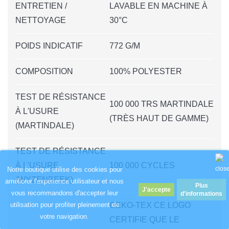
ENTRETIEN /
LAVABLE EN MACHINE À
NETTOYAGE
30°C
POIDS INDICATIF
772 G/M
COMPOSITION
100% POLYESTER
TEST DE RÉSISTANCE
100 000 TRS MARTINDALE
À L'USURE
(TRÈS HAUT DE GAMME)
(MARTINDALE)
TEST DE RÉSISTANCE
À L'USURE
100 000 CYCLES
Notre boutique utilise des cookies pour
(WYZENBEEK)
améliorer l'expérience utilisateur et nous
Plus
vous recommandons d'accepter leur
d'informations
OEKO-TEX CE LOGO
utilisation pour profiter pleinement de
votre navigation.
CERTIFIE QUE LE