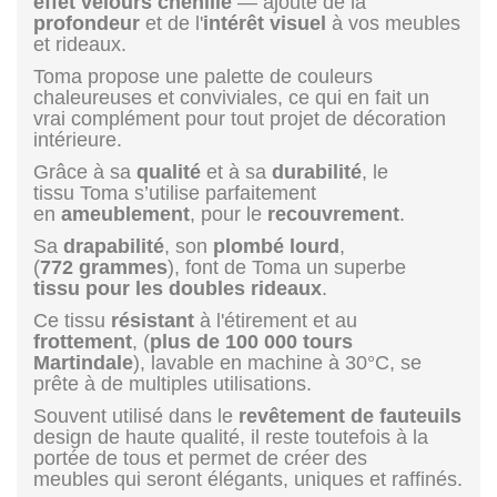
effet velours chenille
— ajoute de la
profondeur
et de l'
intérêt visuel
à vos meubles
et rideaux.
Toma propose une palette de couleurs
chaleureuses et conviviales, ce qui en fait un
vrai complément pour tout projet de décoration
intérieure.
Grâce à sa
qualité
et à sa
durabilité
, le
tissu Toma s’utilise parfaitement
en
ameublement
, pour le
recouvrement
.
Sa
drapabilité
, son
plombé
lourd
,
(
772 grammes
), font de Toma un superbe
tissu pour les doubles rideaux
.
Ce tissu
résistant
à l'étirement et au
frottement
, (
plus de 100 000 tours
Martindale
), lavable en machine à 30°C, se
prête à de multiples utilisations.
Souvent utilisé dans le
revêtement de fauteuils
design de haute qualité, il reste toutefois à la
portée de tous et permet de créer des
meubles qui seront élégants, uniques et raffinés.