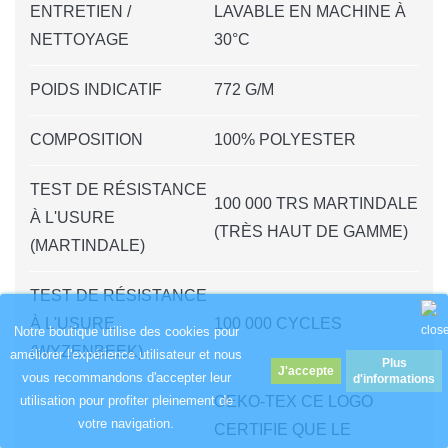
ENTRETIEN /
LAVABLE EN MACHINE À
NETTOYAGE
30°C
POIDS INDICATIF
772 G/M
COMPOSITION
100% POLYESTER
TEST DE RÉSISTANCE
100 000 TRS MARTINDALE
À L'USURE
(TRÈS HAUT DE GAMME)
(MARTINDALE)
TEST DE RÉSISTANCE
À L'USURE
100 000 CYCLES
Notre boutique utilise des cookies pour
(WYZENBEEK)
améliorer l'expérience utilisateur et nous
Plus
vous recommandons d'accepter leur
d'informations
OEKO-TEX CE LOGO
utilisation pour profiter pleinement de
votre navigation.
CERTIFIE QUE LE