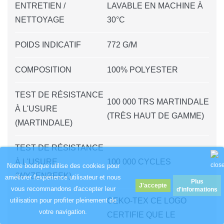
ENTRETIEN /
LAVABLE EN MACHINE À
NETTOYAGE
30°C
POIDS INDICATIF
772 G/M
COMPOSITION
100% POLYESTER
TEST DE RÉSISTANCE
100 000 TRS MARTINDALE
À L'USURE
(TRÈS HAUT DE GAMME)
(MARTINDALE)
TEST DE RÉSISTANCE
À L'USURE
100 000 CYCLES
Notre boutique utilise des cookies pour
(WYZENBEEK)
améliorer l'expérience utilisateur et nous
Plus
vous recommandons d'accepter leur
d'informations
OEKO-TEX CE LOGO
utilisation pour profiter pleinement de
votre navigation.
CERTIFIE QUE LE