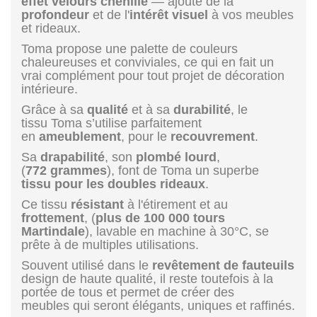
effet velours chenille
— ajoute de la
profondeur
et de l'
intérêt visuel
à vos meubles
et rideaux.
Toma propose une palette de couleurs
chaleureuses et conviviales, ce qui en fait un
vrai complément pour tout projet de décoration
intérieure.
Grâce à sa
qualité
et à sa
durabilité
, le
tissu Toma s’utilise parfaitement
en
ameublement
, pour le
recouvrement
.
Sa
drapabilité
, son
plombé
lourd
,
(
772 grammes
), font de Toma un superbe
tissu pour les doubles rideaux
.
Ce tissu
résistant
à l'étirement et au
frottement
, (
plus de 100 000 tours
Martindale
), lavable en machine à 30°C, se
prête à de multiples utilisations.
Souvent utilisé dans le
revêtement de fauteuils
design de haute qualité, il reste toutefois à la
portée de tous et permet de créer des
meubles qui seront élégants, uniques et raffinés.