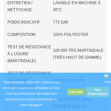
ENTRETIEN /
LAVABLE EN MACHINE À
NETTOYAGE
30°C
POIDS INDICATIF
772 G/M
COMPOSITION
100% POLYESTER
TEST DE RÉSISTANCE
100 000 TRS MARTINDALE
À L'USURE
(TRÈS HAUT DE GAMME)
(MARTINDALE)
TEST DE RÉSISTANCE
À L'USURE
100 000 CYCLES
Notre boutique utilise des cookies pour
(WYZENBEEK)
améliorer l'expérience utilisateur et nous
Plus
vous recommandons d'accepter leur
d'informations
OEKO-TEX CE LOGO
utilisation pour profiter pleinement de
votre navigation.
CERTIFIE QUE LE