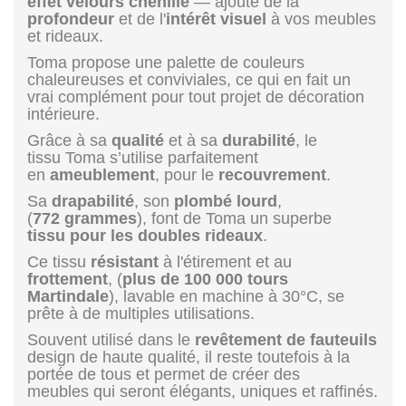
effet velours chenille
— ajoute de la
profondeur
et de l'
intérêt visuel
à vos meubles
et rideaux.
Toma propose une palette de couleurs
chaleureuses et conviviales, ce qui en fait un
vrai complément pour tout projet de décoration
intérieure.
Grâce à sa
qualité
et à sa
durabilité
, le
tissu Toma s’utilise parfaitement
en
ameublement
, pour le
recouvrement
.
Sa
drapabilité
, son
plombé
lourd
,
(
772 grammes
), font de Toma un superbe
tissu pour les doubles rideaux
.
Ce tissu
résistant
à l'étirement et au
frottement
, (
plus de 100 000 tours
Martindale
), lavable en machine à 30°C, se
prête à de multiples utilisations.
Souvent utilisé dans le
revêtement de fauteuils
design de haute qualité, il reste toutefois à la
portée de tous et permet de créer des
meubles qui seront élégants, uniques et raffinés.