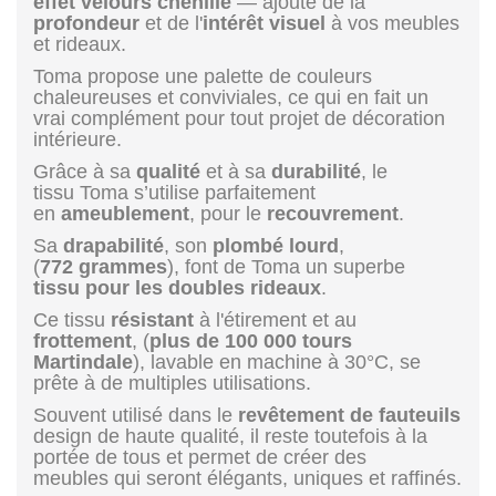
effet velours chenille
— ajoute de la
profondeur
et de l'
intérêt visuel
à vos meubles
et rideaux.
Toma propose une palette de couleurs
chaleureuses et conviviales, ce qui en fait un
vrai complément pour tout projet de décoration
intérieure.
Grâce à sa
qualité
et à sa
durabilité
, le
tissu Toma s’utilise parfaitement
en
ameublement
, pour le
recouvrement
.
Sa
drapabilité
, son
plombé
lourd
,
(
772 grammes
), font de Toma un superbe
tissu pour les doubles rideaux
.
Ce tissu
résistant
à l'étirement et au
frottement
, (
plus de 100 000 tours
Martindale
), lavable en machine à 30°C, se
prête à de multiples utilisations.
Souvent utilisé dans le
revêtement de fauteuils
design de haute qualité, il reste toutefois à la
portée de tous et permet de créer des
meubles qui seront élégants, uniques et raffinés.