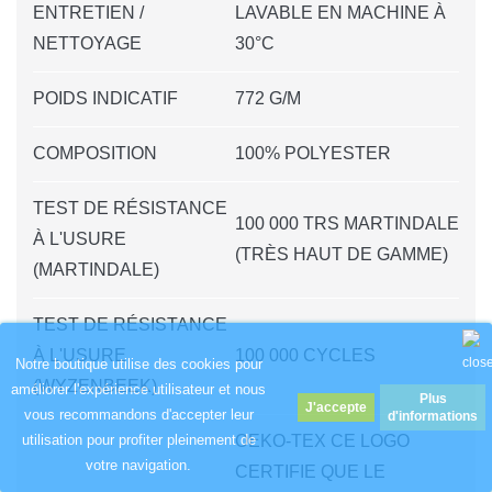
ENTRETIEN /
LAVABLE EN MACHINE À
NETTOYAGE
30°C
POIDS INDICATIF
772 G/M
COMPOSITION
100% POLYESTER
TEST DE RÉSISTANCE
100 000 TRS MARTINDALE
À L'USURE
(TRÈS HAUT DE GAMME)
(MARTINDALE)
TEST DE RÉSISTANCE
À L'USURE
100 000 CYCLES
Notre boutique utilise des cookies pour
(WYZENBEEK)
améliorer l'expérience utilisateur et nous
Plus
vous recommandons d'accepter leur
d'informations
OEKO-TEX CE LOGO
utilisation pour profiter pleinement de
votre navigation.
CERTIFIE QUE LE