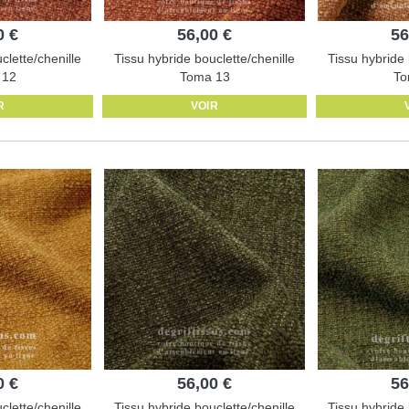
0 €
56,00 €
56
clette/chenille
Tissu hybride bouclette/chenille
Tissu hybride 
 12
Toma 13
To
R
VOIR
0 €
56,00 €
56
clette/chenille
Tissu hybride bouclette/chenille
Tissu hybride 