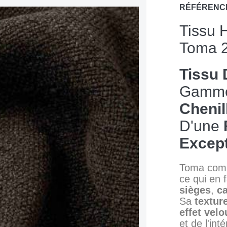
RÉFÉRENC
Tissu 
Toma 
Tissu
Gamm
Chenil
D'une
Except
Toma comb
ce qui en 
sièges
,
c
Sa
textur
effet velo
et de l'int