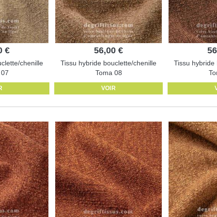
0 €
56,00 €
56
clette/chenille
Tissu hybride bouclette/chenille
Tissu hybride 
 07
Toma 08
To
R
VOIR