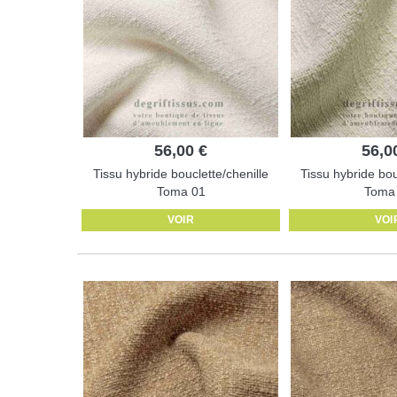
56,00 €
56,0
Tissu hybride bouclette/chenille
Tissu hybride bou
Toma 01
Toma
VOIR
VOI