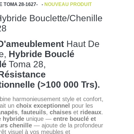
E
TOMA 28-1627-
-
NOUVEAU PRODUIT
Hybride Bouclette/chenille
28
 D'ameublement
Haut De
e,
Hybride Bouclé
lé
Toma 28,
Résistance
ionnelle (>100 000 Trs).
ine harmonieusement style et confort,
fait un
choix exceptionnel
pour les
anapés
,
fauteuils
,
chaises
et
rideaux
.
e hybride
unique —
entre bouclé et
urs chenille
— ajoute de la profondeur
érêt visuel à vos meubles et