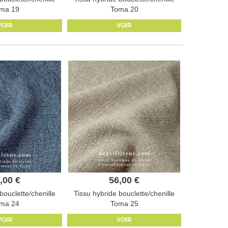
ma 19
Toma 20
VOIR
VOIR
,00 €
56,00 €
bouclette/chenille
Tissu hybride bouclette/chenille
ma 24
Toma 25
VOIR
VOIR