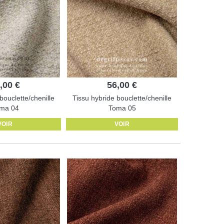
,00 €
56,00 €
bouclette/chenille
Tissu hybride bouclette/chenille
ma 04
Toma 05
VOIR
VOIR