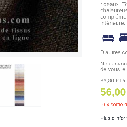
rideaux. T
chaleureuse
complément
intérieure.
D'autres c
Nous avons
de vous le
66,80 € Pri
56,00
Prix sortie d
Plus d'info