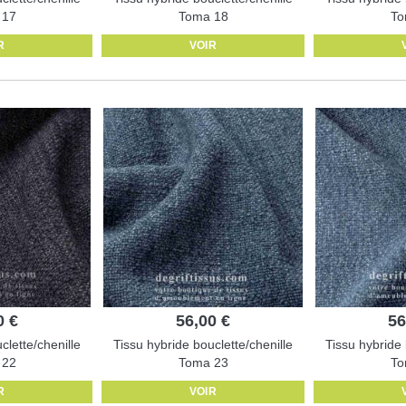
 17
Toma 18
To
R
VOIR
0 €
56,00 €
56
clette/chenille
Tissu hybride bouclette/chenille
Tissu hybride 
 22
Toma 23
To
R
VOIR