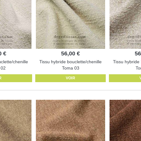
0 €
56,00 €
56
clette/chenille
Tissu hybride bouclette/chenille
Tissu hybride 
 02
Toma 03
To
R
VOIR