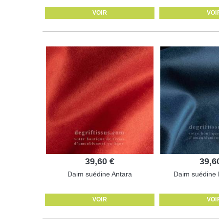
VOIR
VOI
39,60 €
39,6
Daim suédine Antara
Daim suédine b
VOIR
VOI