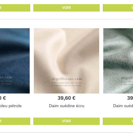
R
VOIR
0 €
39,60 €
39
leu pétrole
Daim suédine écru
Daim suédi
R
VOIR