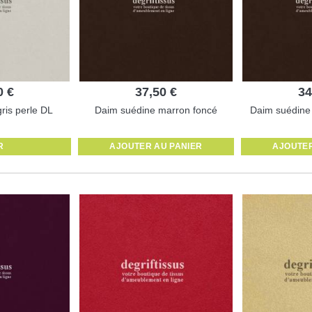
0 €
37,50 €
34
ris perle DL
Daim suédine marron foncé
Daim suédine
R
AJOUTER AU PANIER
AJOUTER