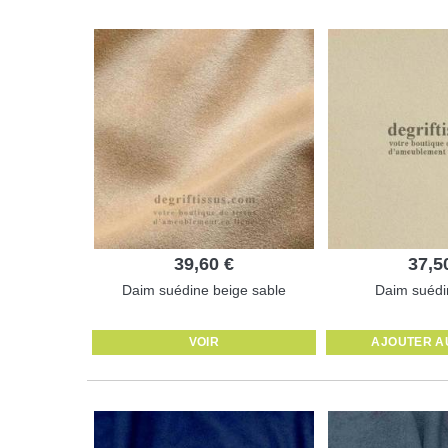
39,60 €
37,5
Daim suédine beige sable
Daim suédi
VOIR
AJOUTER A