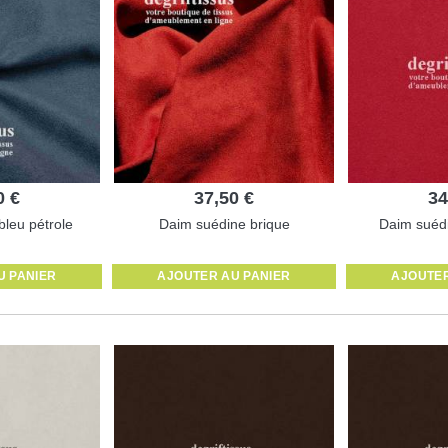
0 €
37,50 €
34
leu pétrole
Daim suédine brique
Daim suédi
U PANIER
AJOUTER AU PANIER
AJOUTER