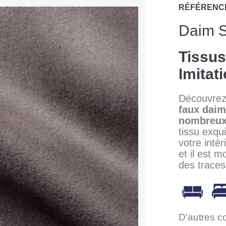
RÉFÉRENC
Daim S
Tissu
Imitat
Découvrez 
faux daim
nombreux
tissu exqu
votre inté
et il est 
des traces
D'autres c