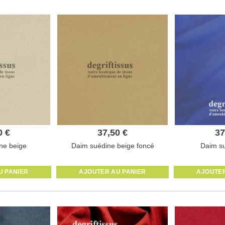
0 €
37,50 €
37
ne beige
Daim suédine beige foncé
Daim su
U PANIER
AJOUTER AU PANIER
AJOUTER