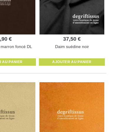
,90 €
37,50 €
 marron foncé DL
Daim suédine noir
 AU PANIER
AJOUTER AU PANIER