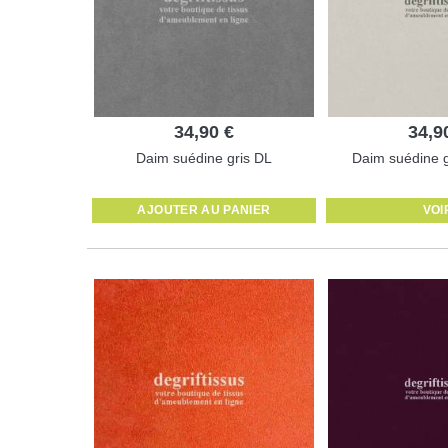
34,90 €
34,9
Daim suédine gris DL
Daim suédine g
AJOUTER AU PANIER
VOI