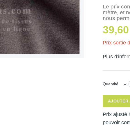
Le prix con
mètre, et 
nous perme
39,60
Prix sortie d
Plus d'info
Quantité
AJOUTER 
Prix ajusté
pouvoir co