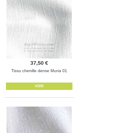
37,50 €
Tissu chenille dense Muria 01
VOIR