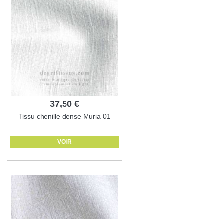
37,50 €
Tissu chenille dense Muria 01
VOIR